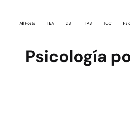
All Posts
TEA
DBT
TAB
TOC
Psi
Psicoterapia
Test online
Psiquiatría Gener
Psicología po
Crianza Saludable
Salud Mental
Atención 
Educación en Salud
Educación emocional
Prevención psicológica
Salud infantil
Apoy