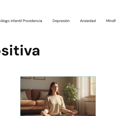
cólogo infantil Providencia
Depresión
Ansiedad
Mindf
al
Drogas
TDAH
Personalidad
Prevención del Su
sitiva
Psiquiátrica
Mitos y Realidades
Bienestar Emocional
Adolescentes
Salud escolar
Educación emocional
o emocional
Psicología infantil
Salud mental