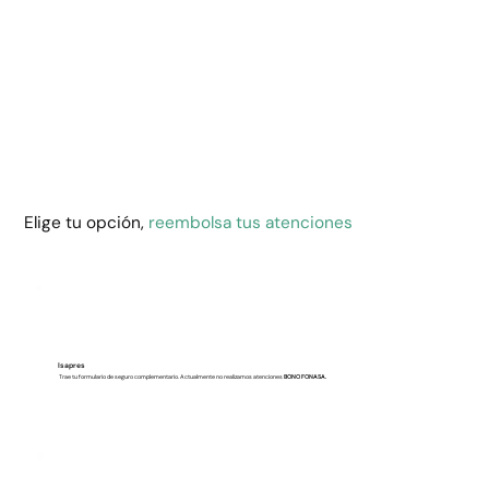
Elige tu opción,
reembolsa tus atenciones
Isapres
Trae tu formulario de seguro complementario. Actualmente no realizamos atenciones
BONO FONASA.