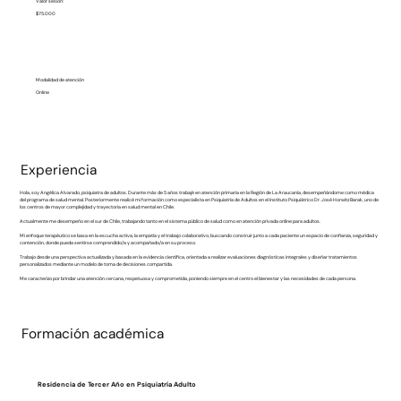
Valor sesión:
$75.000
Modalidad de atención
Online
Experiencia
Hola, soy Angélica Alvarado, psiquiatra de adultos. Durante más de 5 años trabajé en atención primaria en la Región de La Araucanía, desempeñándome como médica
del programa de salud mental. Posteriormente realicé mi formación como especialista en Psiquiatría de Adultos en el Instituto Psiquiátrico Dr. José Horwitz Barak, uno de
los centros de mayor complejidad y trayectoria en salud mental en Chile.
Actualmente me desempeño en el sur de Chile, trabajando tanto en el sistema público de salud como en atención privada online para adultos.
Mi enfoque terapéutico se basa en la escucha activa, la empatía y el trabajo colaborativo, buscando construir junto a cada paciente un espacio de confianza, seguridad y
contención, donde pueda sentirse comprendido/a y acompañado/a en su proceso.
Trabajo desde una perspectiva actualizada y basada en la evidencia científica, orientada a realizar evaluaciones diagnósticas integrales y diseñar tratamientos
personalizados mediante un modelo de toma de decisiones compartida.
Me caracterizo por brindar una atención cercana, respetuosa y comprometida, poniendo siempre en el centro el bienestar y las necesidades de cada persona.
Formación académica
Residencia de Tercer Año en Psiquiatría Adulto