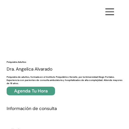
Volver
Psiquiatra Adultos
Dra. Angelica Alvarado
Psiquiatra de adultos, formada en el Instituto Psiquiátrico Horwitz, por la Universidad Diego Portales.
Experiencia con pacientes de consulta ambulatoria y hospitalizados de alta complejidad. Atiende mayores
de 18 años.
Agenda Tu Hora
Información de consulta