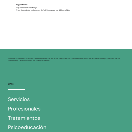
Pago Online
Pago online con MercadoPago
Ahora el pago de tus sesiones es más fácil, Puede pagar con debito o crédito.
En Terapéuticamente acompañamos a personas y familias con una mirada integral, cercana y profesional. Más de 3.500 pacientes nos han elegido, contamos con +50
profesionales y 2 sedes en Santiago: Las Condes y Providencia.
Links
Servicios
Profesionales
Tratamientos
Psicoeducación