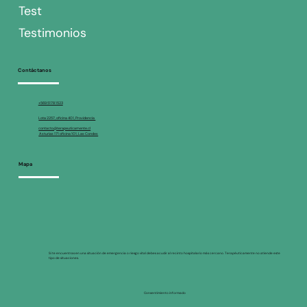
Test
Testimonios
Contáctanos
+569 5178 1523
Lota 2257, oficina 401, Providencia
contacto@terapeuticamente.cl
Asturias 171 oficina 101, Las Condes
Mapa
Si te encuentras en una situación de emergencia o riesgo vital debes acudir al recinto hospitalario más cercano. Terapéuticamente no atiende este
tipo de situaciones.
Consentimiento informado