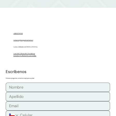
inasistencia, salvo por 
forman parte de nuestro equipo y 
enfermedad con reposo 
aseguran a los pacientes una atención 
certificado o emergencias graves.
ética, supervisada y de alta calidad.
Los cambios de hora solo son 
posibles con 
48 horas de 
anticipación
 y dentro de la misma 
+569 5178 1523
semana, sujeto a disponibilidad.
contacto@terapeuticamente.cl
Esto aplica para pacientes en 
Lunes a Sábados de 09:00 a 21:00 hrs.
proceso de psicoterapia que 
Lota 2257, Oficina 401, Providencia
hayan firmado el consentimiento 
Asturias 171, Oficina 101, Las Condes
de psicoterapia.
Escríbenos
Si tienes preguntas, estamos aquí para ayudar