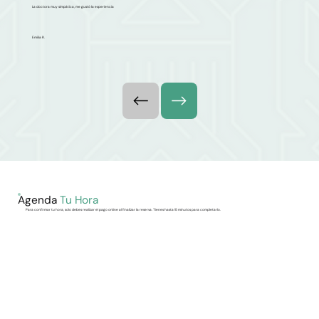
La doctora muy simpática, me gustó la experiencia
Emilia R.
Agenda
Tu Hora
Para confirmar tu hora, solo debes realizar el pago online al finalizar la reserva. Tienes hasta 15 minutos para completarlo.