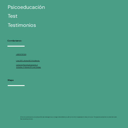
Psicoeducación
Test
Testimonios
Contáctanos
+569 5178 1523
Lota 2257, oficina 401, Providencia
contacto@terapeuticamente.cl
Asturias 171 oficina 101, Las Condes
Mapa
Si te encuentras en una situación de emergencia o riesgo vital debes acudir al recinto hospitalario más cercano. Terapéuticamente no atiende este
tipo de situaciones.