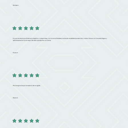
Denisse L.
Es una excelente profesional, empática, comprensiva, con horarios flexibles, teniendo modalidad presencial y online. Estuve con tres psicólogas, y
definitivamente fue la mejor decisión quedarme con Vania.
Paula H.
Muchas gracias por el espacio de acogida.
María H.