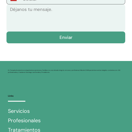
Enviar
En Terapéuticamente acompañamos a personas y familias con una mirada integral, cercana y profesional. Más de 3.500 pacientes nos han elegido, contamos con +50
profesionales y 2 sedes en Santiago: Las Condes y Providencia.
Links
Servicios
Profesionales
Tratamientos