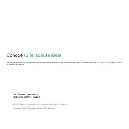
Conoce
tu terapeuta ideal
Contamos con profesionales con gran experiencia y formación en el tratamiento de ansiedad, depresión, trastorno del espectro autista (TEA), TDAH, trastorno bipolar (TAB) y
otros motivos de consultas.
Dra. Valeska Lavanderos
Psiquiatra Infanto-juvenil
Atención Psiquiatra infantojuvenil online y presencial en Las Condes, de 4 a 18 años.
Terapia para: TDAH, TEA, Depresión, Ansiedad, TOC, T. Conducta.