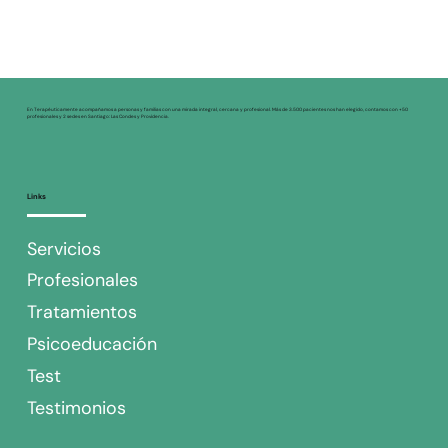
En Terapéuticamente acompañamos a personas y familias con una mirada integral, cercana y profesional. Más de 3.500 pacientes nos han elegido, contamos con +50
profesionales y 2 sedes en Santiago: Las Condes y Providencia.
Links
Servicios
Profesionales
Tratamientos
Psicoeducación
Test
Testimonios