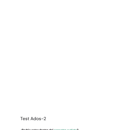
Test Ados-2
¿Podría estar dentro del
espectro autista
?