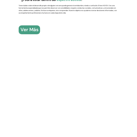
Tener dudas sobre el desarrollo propio o de alguien cercano puede generar incertidumbre, miedo o confusión. El test ADOS-2 es una
herramienta especializada que nos permite observar con sensibilidad y respeto conductas sociales, comunicativas y emocionales en
niños, adolescentes y adultos. No busca etiquetar, sino comprender. Nuestro objetivo es ayudarte a tomar decisiones informadas, con
acompañamiento profesional y humano en cada etapa de la vida.
Ver Más