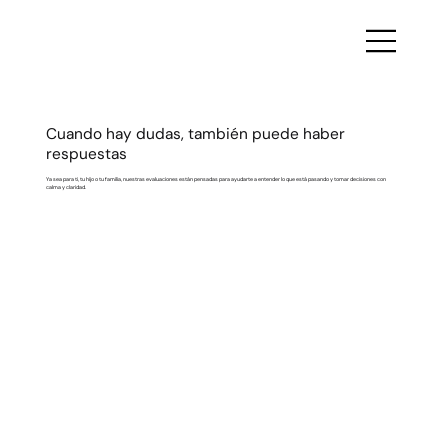
Cuando hay dudas, también puede haber
respuestas
Ya sea para ti, tu hijo o tu familia, nuestras evaluaciones están pensadas para ayudarte a entender lo que está pasando y tomar decisiones con
calma y claridad.