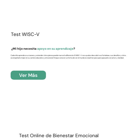
Test WISC-V
¿Mi hijo necesita
apoyo en su aprendizaje
?
Cada niño aprende a su manera, y entender cómo piensa puede marcar la diferencia. El WISC-V nos ayuda a descubrir sus fortalezas, sus desafíos y cómo
acompañarlo mejor en su camino educativo y emocional. Porque conocer su forma de ver el mundo es el primer paso para apoyarlo con amor y claridad.
Ver Más
Test Online de Bienestar Emocional