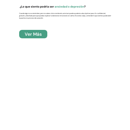
¿Lo que siento podría ser
ansiedad o depresión
?
Cuando algo no se siente bien, pero no sabes cómo nombrarlo, este test puede ayudarte a dar el primer paso. Es confidencial,
gratuito y diseñado para que puedas explorar tu bienestar emocional con calma. No estás sol@, y entender lo que sientes puede abrir
la puerta a tu proceso de sanación.
Ver Más