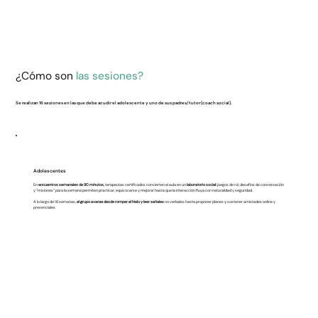
¿Cómo son
las sesiones?
Se realizan 16 sesiones en las que debe acudir el adolescente y uno de sus padres/tutor (coach social).
Adolescentes
En
encuentros semanales de 90 minutos,
terapeutas certificados convierten el aula en un
laboratorio social:
juegos de rol, desafíos de conversación
y “misiones” para la semana permiten practicar, equivocarse y mejorar hasta que la interacción fluya con naturalidad y seguridad.
A lo largo de 16 semanas,
el grupo avanza desde romper el hielo y leer señales
no verbales hasta proponer planes y sostener amistades online y
presenciales