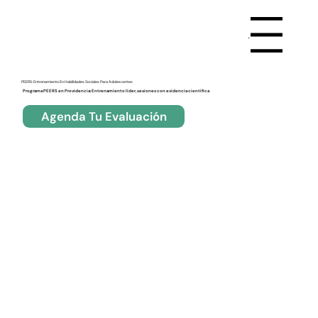
Menu
PEERS: Entrenamiento En Habilidades Sociales Para Adolescentes
Programa PEERS en Providencia: Entrenamiento líder, sesiones con evidencia científica
Agenda Tu Evaluación