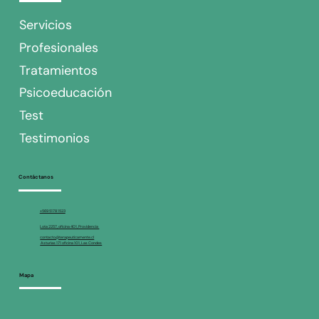
Servicios
Profesionales
Tratamientos
Psicoeducación
Test
Testimonios
Contáctanos
+569 5178 1523
Lota 2257, oficina 401, Providencia
contacto@terapeuticamente.cl
Asturias 171 oficina 101, Las Condes
Mapa