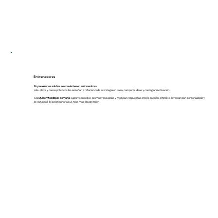
Entrenadores
En paralelo, los adultos se convierten en entrenadores:
role-plays y casos prácticos les enseñan a reforzar cada estrategia en casa, compartir ideas y contagiar motivación.
Con
guías y feedback semanal
supervisan redes, promueven salidas y modelan respuestas ante la presión; al final se llevan un plan personalizado y
la seguridad de acompañar a sus hijos más allá del taller.