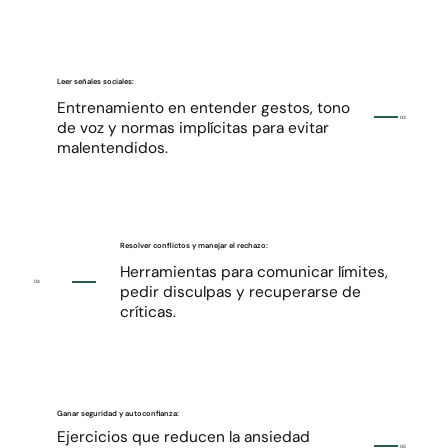
Leer señales sociales:
Entrenamiento en entender gestos, tono
03
de voz y normas implícitas para evitar
malentendidos.
Resolver conflictos y manejar el rechazo:
Herramientas para comunicar límites,
04
pedir disculpas y recuperarse de
críticas.
Ganar seguridad y autoconfianza:
Ejercicios que reducen la ansiedad
05