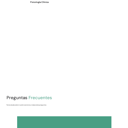
Psicología Clínica
Preguntas
Frecuentes
Tienes dudas sobre nuestros servicios, revisas estas preguntas
01