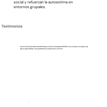
social y refuerzan la autoestima en
entornos grupales.
Testimonios
Conoce historias reales de familias que vivieron el programa PEERS y encontraron un espacio de
apoyo, aprendizaje y acompañamiento para todo su entorno.