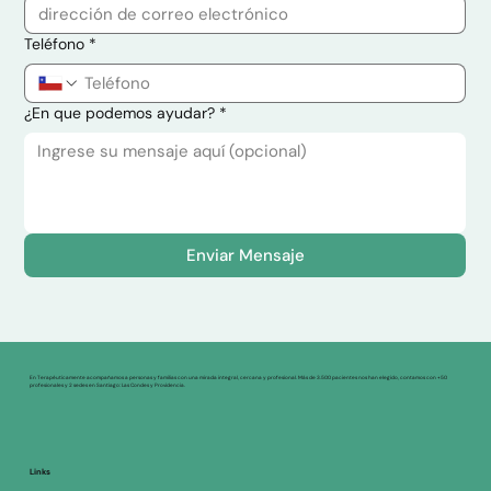
Teléfono
*
¿En que podemos ayudar?
*
Enviar Mensaje
En Terapéuticamente acompañamos a personas y familias con una mirada integral, cercana y profesional. Más de 3.500 pacientes nos han elegido, contamos con +50
profesionales y 2 sedes en Santiago: Las Condes y Providencia.
Links