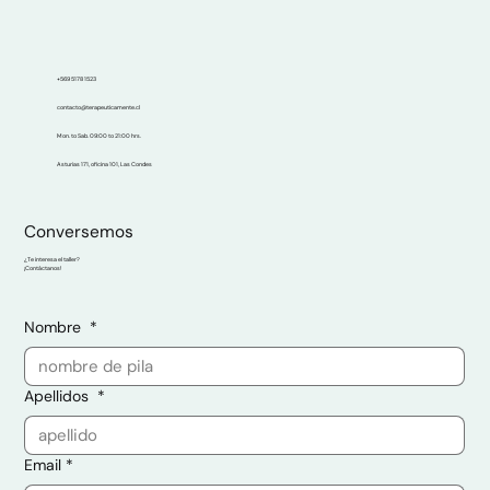
+569 5178 1523
contacto@terapeuticamente.cl
Mon. to Sab. 09:00 to 21:00 hrs.
Asturias 171, oficina 101, Las Condes
Conversemos
¿Te interesa el taller?
¡Contáctanos!
Nombre
*
Apellidos
*
Email
*