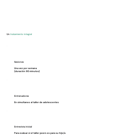
Un
tratamiento integral
Sesiones
Una vez por semana
(duración 90 minutos)
Entrenadores
En simultaneo al taller de adolescentes
Entrevista inicial
Para evaluar si el taller peers es para su hijo/a