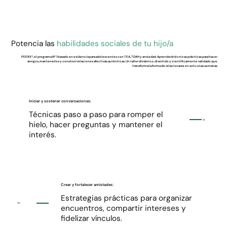
Potencia las
habilidades sociales de tu hijo/a
PEERS®, el programa Nº 1 basado en evidencia para adolescentes con
TEA, TDAH y ansiedad.
Aprenderá técnicas prácticas para hacer
amigos, mantenerlos y construir relaciones afectivas auténticas. Un taller dinámico, divertido y científicamente validado que
transforma la forma de relacionarse en solo unas semanas
Iniciar y sostener conversaciones:
Técnicas paso a paso para romper el
01
hielo, hacer preguntas y mantener el
interés.
Crear y fortalecer amistades:
Estrategias prácticas para organizar
02
encuentros, compartir intereses y
fidelizar vínculos.