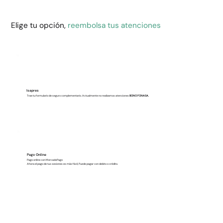
Elige tu opción,
reembolsa tus atenciones
Isapres
Trae tu formulario de seguro complementario. Actualmente no realizamos atenciones
BONO FONASA.
Pago Online
Pago online con MercadoPago
Ahora el pago de tus sesiones es más fácil, Puede pagar con debito o crédito.