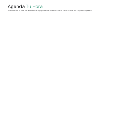
Agenda
Tu Hora
Para confirmar tu hora, solo debes realizar el pago online al finalizar la reserva. Tienes hasta 15 minutos para completarlo.