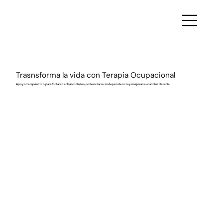
Trasnsforma la vida con Terapia Ocupacional
Apoyo terapéutico para fortalecer habilidades, potenciar su independencia y mejorar su calidad de vida.