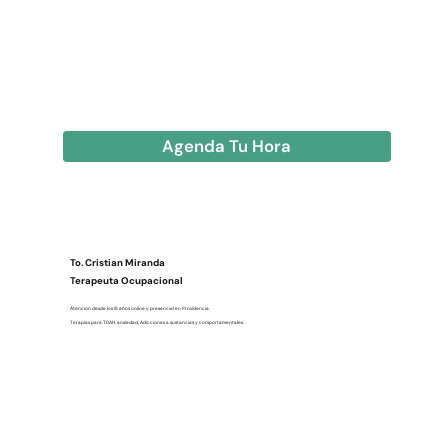
Agenda Tu Hora
To. Cristian Miranda
Terapeuta Ocupacional
Atención desde los 15 años online y presencial en Providencia.
Terapias para TDAH, ansiedad, Adicciones a sustancias y comportamentales.