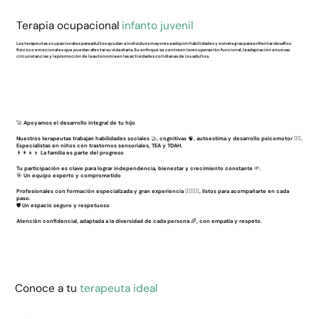
Terapia ocupacional
infanto juvenil
Los terapeutas ocupacionales para adultos ayudan a individuos mayores a adquirir habilidades y estrategias para enfrentar desafíos
físicos o emocionales que puedan afectar su vida diaria. Su enfoque se centra en la recuperación funcional, la adaptación a nuevas
circunstancias y la promoción de la autonomía en las actividades cotidianas de los adultos.
🚀 Apoyamos el desarrollo integral de tu hijo
Nuestros terapeutas trabajan habilidades sociales 🤝, cognitivas 🧠, autoestima y desarrollo psicomotor 🏃‍♂️.
Especialistas en niños con trastornos sensoriales, TEA y TDAH.
👨‍👩‍👧‍👦 La familia es parte del progreso
Tu participación es clave para lograr independencia, bienestar y crecimiento constante 🌱.
🎯 Un equipo experto y comprometido
Profesionales con formación especializada y gran experiencia 👩‍⚕️👨‍⚕️, listos para acompañarte en cada
paso.
🛡️ Un espacio seguro y respetuoso
Atención confidencial, adaptada a la diversidad de cada persona 🌈, con empatía y respeto.
Conoce a tu
terapeuta ideal