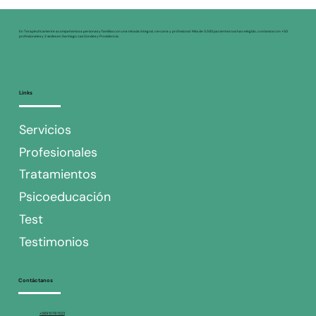
En Terapéuticamente acompañamos a personas y familias con una mirada integral, cercana y profesional. Más de 3.500 pacientes nos han elegido, contamos con +50
profesionales y 2 sedes en Santiago: Las Condes y Providencia.
Links
Servicios
Profesionales
Tratamientos
Psicoeducación
Test
Testimonios
Contáctanos
+569 5178 1523