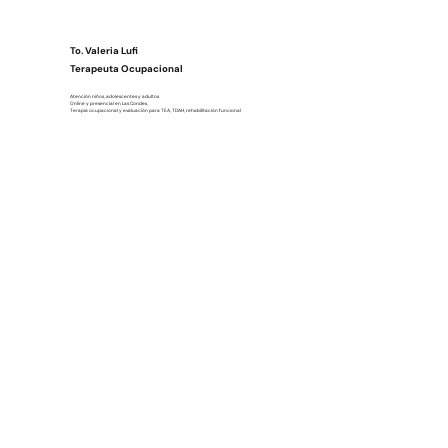
To. Valeria Lufi
Terapeuta Ocupacional
Atención niños, adolescentes y adultos
Online y presencial en Las Condes.
Terapia ocupacional y evaluación para TEA, TDAH, rehabilitación funcional