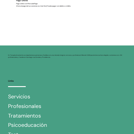
Pago Online
Pago online con MercadoPago
Ahora el pago de tus sesiones es más fácil, Puede pagar con debito o crédito.
En Terapéuticamente acompañamos a personas y familias con una mirada integral, cercana y profesional. Más de 3.500 pacientes nos han elegido, contamos con +50
profesionales y 2 sedes en Santiago: Las Condes y Providencia.
Links
Servicios
Profesionales
Tratamientos
Psicoeducación