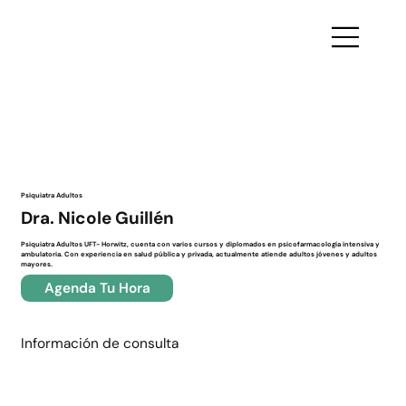
Volver
Psiquiatra Adultos
Dra. Nicole Guillén
Psiquiatra Adultos UFT- Horwitz, cuenta con varios cursos y diplomados en psicofarmacología intensiva y
ambulatoria. Con experiencia en salud pública y privada, actualmente atiende adultos jóvenes y adultos
mayores.
Agenda Tu Hora
Información de consulta