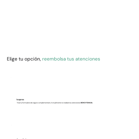
Elige tu opción,
reembolsa tus atenciones
Isapres
Trae tu formulario de seguro complementario. Actualmente no realizamos atenciones
BONO FONASA.