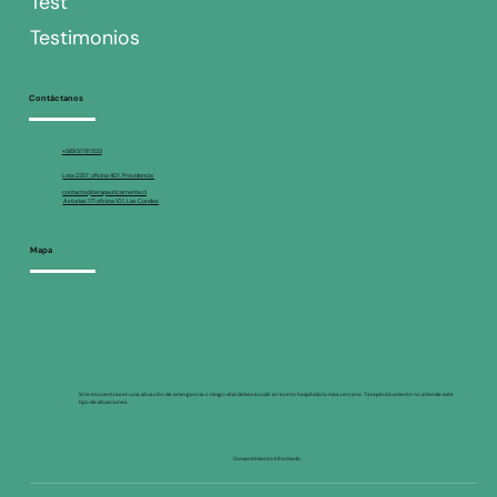
Test
Testimonios
Contáctanos
+569 5178 1523
Lota 2257, oficina 401, Providencia
contacto@terapeuticamente.cl
Asturias 171 oficina 101, Las Condes
Mapa
Si te encuentras en una situación de emergencia o riesgo vital debes acudir al recinto hospitalario más cercano. Terapéuticamente no atiende este
tipo de situaciones.
Consentimiento informado