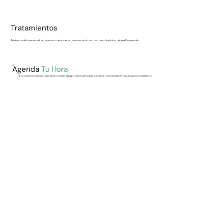
Tratamientos
Trastorno de la personalidad, trastorno de ansiedad, trauma, autismo, trastorno de pánico, depresión y estrés
Agenda
Tu Hora
Para confirmar tu hora, solo debes realizar el pago online al finalizar la reserva. Tienes hasta 15 minutos para completarlo.