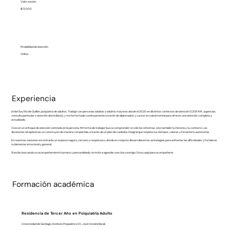
Valor sesión:
$72.000
Modalidad de atención
Online
Experiencia
¡Hola! Soy Nicole Guillén, psiquiatra de adultos. Trabajo con personas adultas y adultos mayores desde el 2020 en distintos contextos de atención (CESFAM, urgencias,
consulta particular y atención domiciliaria), y me he formado continuamente a través de diplomados y cursos en salud mental para ofrecer una atención completa y
actualizada.
Creo en un enfoque de atención centrado en la persona. Mi forma de trabajar busca comprender no sólo los síntomas, sino también tu historia y tu contexto. Las
decisiones terapéuticas se construyen de manera compartida, a través de un plan de cuidados integral que respeta tus tiempos, valores y fomenta tu autonomía.
En nuestras sesiones encontrarás un espacio seguro, cercano y respetuoso, donde en conjunto desarrollaremos estrategias para enfrentar las dificultades y fortalecer
tu bienestar emocional y general.
Si estás buscando un acompañamiento humano y personalizado, te invito a agendar una cita conmigo. Estoy aquí para acompañarte.
Formación académica
Residencia de Tercer Año en Psiquiatría Adulto
Universidad de Santiago, Instituto Psiquiátrico Dr. José Horwitz Barak