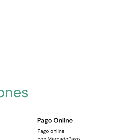
ones
Pago Online
Pago online
con MercadoPago