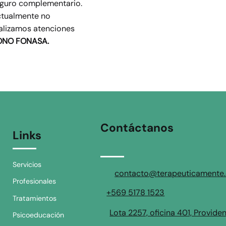
guro complementario.
tualmente no
alizamos atenciones
ONO FONASA.
Contáctanos
Links
Servicios
contacto@terapeuticamente.
Profesionales
+569 5178 1523
Tratamientos
Lota 2257, oficina 401, Provide
Psicoeducación