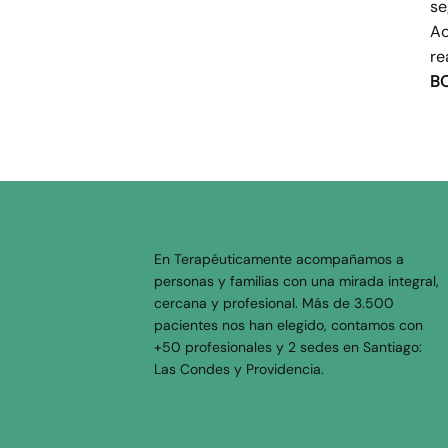
se
Ac
re
B
En Terapéuticamente acompañamos a
personas y familias con una mirada integral,
cercana y profesional. Más de 3.500
pacientes nos han elegido, contamos con
+50 profesionales y 2 sedes en Santiago:
Las Condes y Providencia.