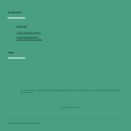
Contáctanos
+569 5178 1523
Lota 2257, oficina 401, Providencia
contacto@terapeuticamente.cl
Asturias 171 oficina 101, Las Condes
Mapa
Si te encuentras en una situación de emergencia o riesgo vital debes acudir al recinto hospitalario más cercano. Terapéuticamente no atiende este
tipo de situaciones.
Consentimiento informado
© 2026 TERAPEUTICAMENTE. All rights reserved.