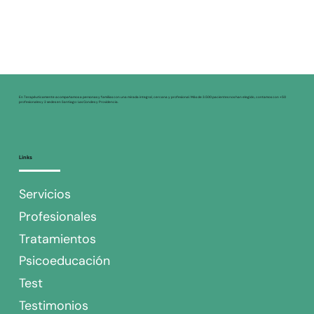
En Terapéuticamente acompañamos a personas y familias con una mirada integral, cercana y profesional. Más de 3.500 pacientes nos han elegido, contamos con +50
profesionales y 2 sedes en Santiago: Las Condes y Providencia.
Links
Servicios
Profesionales
Tratamientos
Psicoeducación
Test
Testimonios