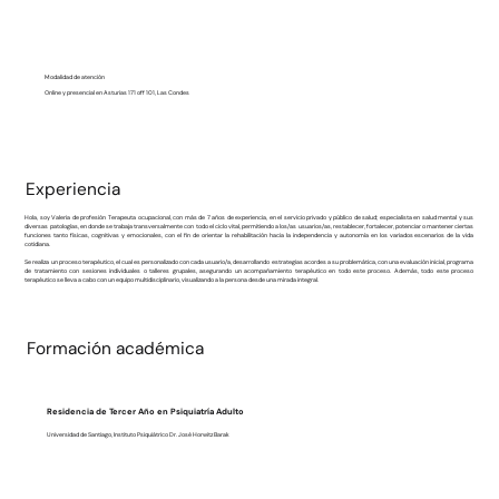
Modalidad de atención
Online y presencial en Asturias 171 off 101, Las Condes
Experiencia
Hola, soy Valeria de profesión Terapeuta ocupacional, con más de 7 años de experiencia, en el servicio privado y público de salud; especialista en salud mental y sus
diversas patologías, en donde se trabaja transversalmente con todo el ciclo vital, permitiendo a los/as usuarios/as, restablecer, fortalecer, potenciar o mantener ciertas
funciones tanto físicas, cognitivas y emocionales, con el fin de orientar la rehabilitación hacia la independencia y autonomía en los variados escenarios de la vida
cotidiana.
Se realiza un proceso terapéutico, el cual es personalizado con cada usuario/a, desarrollando estrategias acordes a su problemática, con una evaluación inicial, programa
de tratamiento con sesiones individuales o talleres grupales, asegurando un acompañamiento terapéutico en todo este proceso. Además, todo este proceso
terapéutico se lleva a cabo con un equipo multidisciplinario, visualizando a la persona desde una mirada integral.
Formación académica
Residencia de Tercer Año en Psiquiatría Adulto
Universidad de Santiago, Instituto Psiquiátrico Dr. José Horwitz Barak