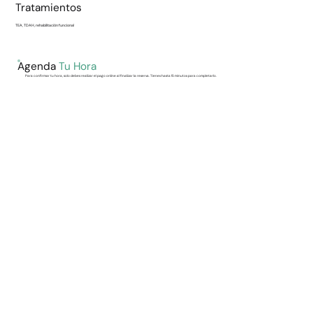
Tratamientos
TEA, TDAH, rehabilitación funcional
Agenda
Tu Hora
Para confirmar tu hora, solo debes realizar el pago online al finalizar la reserva. Tienes hasta 15 minutos para completarlo.