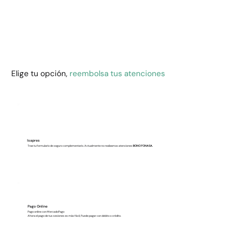
Elige tu opción,
reembolsa tus atenciones
Isapres
Trae tu formulario de seguro complementario. Actualmente no realizamos atenciones
BONO FONASA.
Pago Online
Pago online con MercadoPago
Ahora el pago de tus sesiones es más fácil, Puede pagar con debito o crédito.