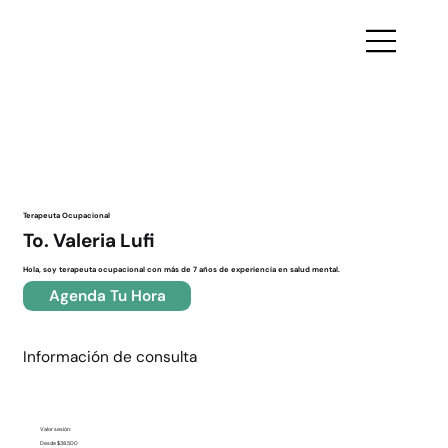
Volver
Terapeuta Ocupacional
To. Valeria Lufi
Hola, soy terapeuta ocupacional con más de 7 años de experiencia en salud mental.
Agenda Tu Hora
Información de consulta
Valor sesión:
Desde $38.500