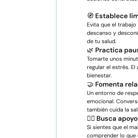
🧭 Establece lím
Evita que el trabajo
descanso y desconéc
de tu salud.
🌿 Practica pau
Tomarte unos minuto
regular el estrés. E
bienestar.
🤝 Fomenta rela
Un entorno de respe
emocional. Conversa
también cuida la sa
🧑‍⚕️ Busca apoy
Si sientes que el ma
comprender lo que e