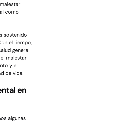
malestar 
nal como 
és sostenido 
Con el tiempo, 
alud general.
el malestar 
to y el 
d de vida.
ntal en 
os algunas 