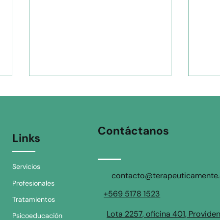
Contáctanos
Links
Servicios
Síndrome del Impostor:
Ansi
contacto@terapeuticamente.
Profesionales
Cómo dejar de dudar de
cost
+569 5178 1523
tus logros y proyectar
con 
Tratamientos
seguridad profesional
hog
Lota 2257, oficina 401, Provide
Psicoeducación