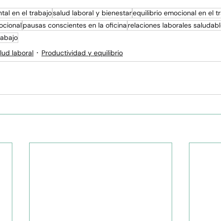
al en el trabajo
salud laboral y bienestar
equilibrio emocional en el t
ocional
pausas conscientes en la oficina
relaciones laborales saludab
rabajo
lud laboral
Productividad y equilibrio