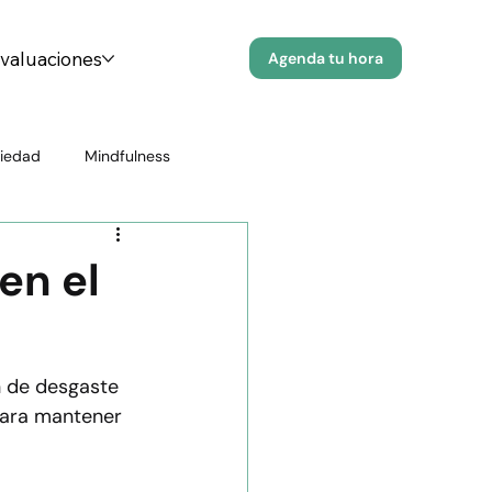
evaluaciones
Agenda tu hora
iedad
Mindfulness
Prevención del Suicidio
en el
r Emocional
Educación en Salud
n de desgaste 
para mantener 
n psicológica
Salud infantil