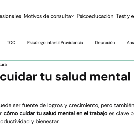
esionales
Motivos de consulta
Psicoeducación
Test y 
TOC
Psicólogo infantil Providencia
Depresión
Ans
tura
Psiquiatría General
Drogas
TDAH
Personalidad
uidar tu salud mental 
al
Atención Psiquiátrica
Mitos y Realidades
Bienesta
puede ser fuente de logros y crecimiento, pero tambié
r 
cómo cuidar tu salud mental en el trabajo
 es clave 
centes
Salud escolar
Educación emocional
Prevenció
productividad y bienestar.