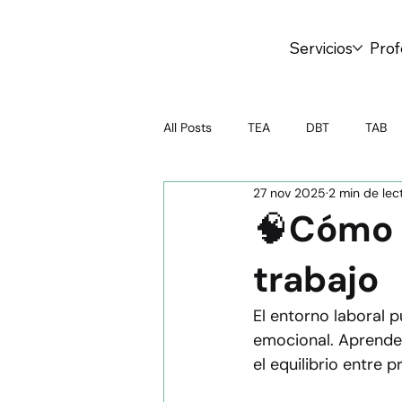
Servicios
Prof
All Posts
TEA
DBT
TAB
27 nov 2025
2 min de lec
Psicoterapia
Test online
🧠Cómo c
trabajo
Crianza Saludable
Salud Ment
El entorno laboral 
emocional. Aprende
Educación emocional
Adoles
el equilibrio entre 