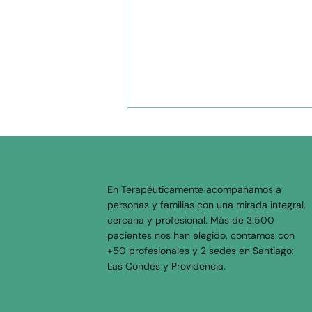
En Terapéuticamente acompañamos a
personas y familias con una mirada integral,
cercana y profesional. Más de 3.500
pacientes nos han elegido, contamos con
Sobrevivir al estrés
+50 profesionales y 2 sedes en Santiago:
laboral: Cómo gestionar
Las Condes y Providencia.
jefaturas tóxicas y
proteger tu paz mental