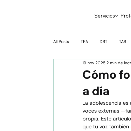
Servicios
Prof
All Posts
TEA
DBT
TAB
19 nov 2025
2 min de lec
Psicoterapia
Test online
Cómo for
a día
Crianza Saludable
Salud Ment
La adolescencia es 
voces externas —fami
Educación emocional
Adoles
propia. Este artícu
que tu voz también 