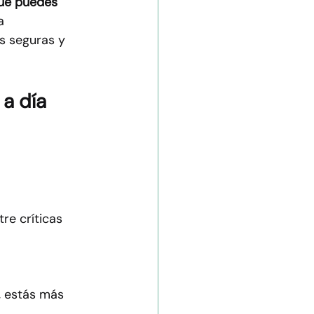
ue puedes 
a 
s seguras y 
 a día
re críticas 
, estás más 