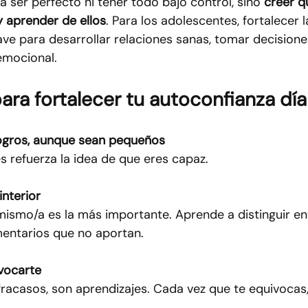
ca ser perfecto ni tener todo bajo control, sino 
creer q
y aprender de ellos
. Para los adolescentes, fortalecer l
ave para desarrollar relaciones sanas, tomar decisione
emocional.
ara fortalecer tu autoconfianza día
ogros, aunque sean pequeños
s refuerza la idea de que eres capaz.
interior
mismo/a es la más importante. Aprende a distinguir ent
entarios que no aportan.
vocarte
fracasos, son aprendizajes. Cada vez que te equivocas