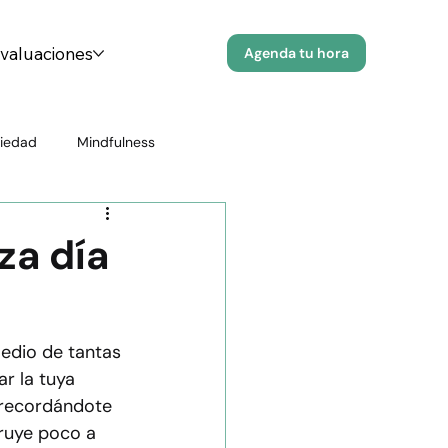
evaluaciones
Agenda tu hora
iedad
Mindfulness
Prevención del Suicidio
za día
r Emocional
Educación en Salud
edio de tantas 
r la tuya 
n psicológica
Salud infantil
 recordándote 
ruye poco a 