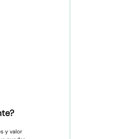
nte?
s y valor 