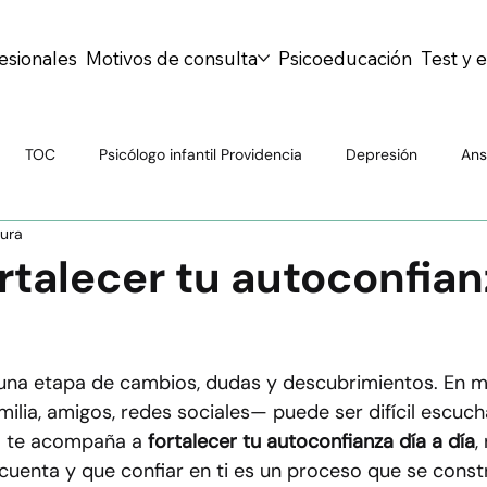
esionales
Motivos de consulta
Psicoeducación
Test y 
TOC
Psicólogo infantil Providencia
Depresión
Ans
tura
Psiquiatría General
Drogas
TDAH
Personalidad
talecer tu autoconfian
al
Atención Psiquiátrica
Mitos y Realidades
Bienesta
una etapa de cambios, dudas y descubrimientos. En m
lia, amigos, redes sociales— puede ser difícil escucha
centes
Salud escolar
Educación emocional
Prevenció
lo te acompaña a 
fortalecer tu autoconfianza día a día
,
cuenta y que confiar en ti es un proceso que se const