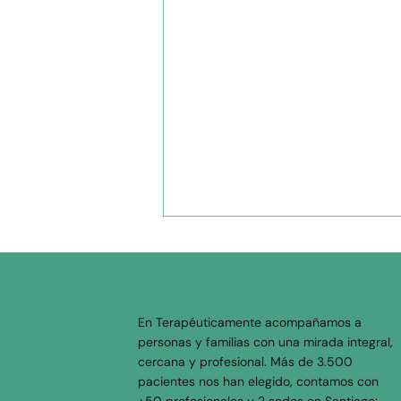
En Terapéuticamente acompañamos a
personas y familias con una mirada integral,
cercana y profesional. Más de 3.500
pacientes nos han elegido, contamos con
Autoestima en
+50 profesionales y 2 sedes en Santiago: