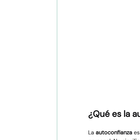
¿Qué es la a
La 
autoconfianza
 es