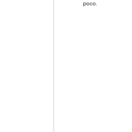
poco.
Apoyo emocional
Psicología in