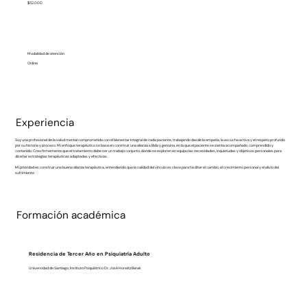
$52.000
Modalidad de atención
Online
Experiencia
Soy una profesional de la salud mental comprometida con el bienestar integral de cada paciente, trabajando desde la empatía, la escucha activa y el respeto profundo
por su historia y proceso. Mi enfoque terapéutico se basa en construir una alianza sólida y genuina, en la que el paciente se sienta acompañado, comprendido y
contenido. Creo firmemente que el tratamiento debe ser un trabajo conjunto, donde se exploren en equipo las necesidades, inquietudes y objetivos personales para
diseñar estrategias terapéuticas adaptadas y efectivas.
Mi prioridad es construir una buena alianza terapéutica, entendiendo que la calidad del vínculo es clave para facilitar el cambio, el crecimiento personal y el alivio del
sufrimiento
Formación académica
Residencia de Tercer Año en Psiquiatría Adulto
Universidad de Santiago, Instituto Psiquiátrico Dr. José Horwitz Barak