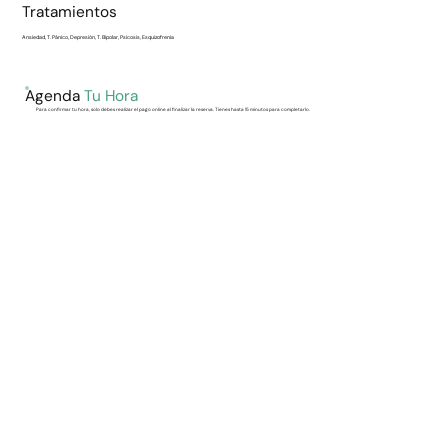
Tratamientos
Ansiedad, T. Pánico, Depresión, T. Bipolar, Psicosis, Esquizofrenia
Agenda
Tu Hora
Para confirmar tu hora, solo debes realizar el pago online al finalizar la reserva. Tienes hasta 15 minutos para completarlo.