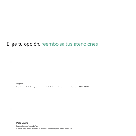
Elige tu opción,
reembolsa tus atenciones
Isapres
Trae tu formulario de seguro complementario. Actualmente no realizamos atenciones
BONO FONASA.
Pago Online
Pago online con MercadoPago
Ahora el pago de tus sesiones es más fácil, Puede pagar con debito o crédito.