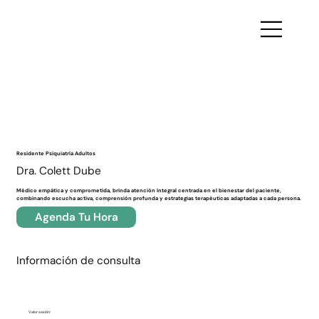
Volver
Residente Psiquiatría Adultos
Dra. Colett Dube
Médico empática y comprometida, brinda atención integral centrada en el bienestar del paciente,
combinando escucha activa, comprensión profunda y estrategias terapéuticas adaptadas a cada persona.
Agenda Tu Hora
Información de consulta
Valor sesión: