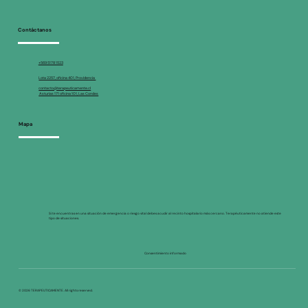
Contáctanos
+569 5178 1523
Lota 2257, oficina 401, Providencia
contacto@terapeuticamente.cl
Asturias 171 oficina 101, Las Condes
Mapa
Si te encuentras en una situación de emergencia o riesgo vital debes acudir al recinto hospitalario más cercano. Terapéuticamente no atiende este
tipo de situaciones.
Consentimiento informado
© 2026 TERAPEUTICAMENTE. All rights reserved.