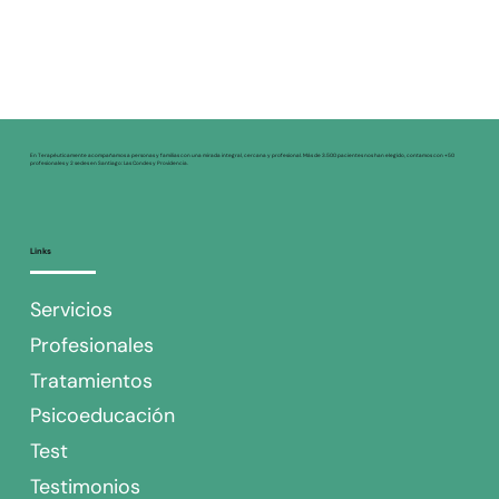
En Terapéuticamente acompañamos a personas y familias con una mirada integral, cercana y profesional. Más de 3.500 pacientes nos han elegido, contamos con +50
profesionales y 2 sedes en Santiago: Las Condes y Providencia.
Links
Servicios
Profesionales
Tratamientos
Psicoeducación
Test
Testimonios