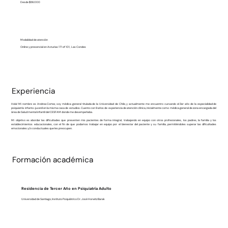
Desde $56.000
Modalidad de atención
Online y presencial en Asturias 171 of 101, Las Condes
Experiencia
Hola! Mi nombre es Andrea Cortez, soy médica general titulada de la Universidad de Chile, y actualmente me encuentro cursando el 3er año de la especialidad de
psiquiatría infanto-juvenil en la misma casa de estudios. Cuento con 9 años de experiencia de atención clínica, inicialmente como médica general de zona encargada del
área de Salud mental infantil del CESFAM donde me desempeñaba.
Mi objetivo es abordar las dificultades que presenten mis pacientes de forma integral, trabajando en equipo con otros profesionales, los padres, la familia y los
establecimientos educacionales, con el fin de que podamos trabajar en equipo por el bienestar del paciente y su familia, permitiéndoles superar las dificultades
emocionales y/o conductuales que les preocupen.
Formación académica
Residencia de Tercer Año en Psiquiatría Adulto
Universidad de Santiago, Instituto Psiquiátrico Dr. José Horwitz Barak