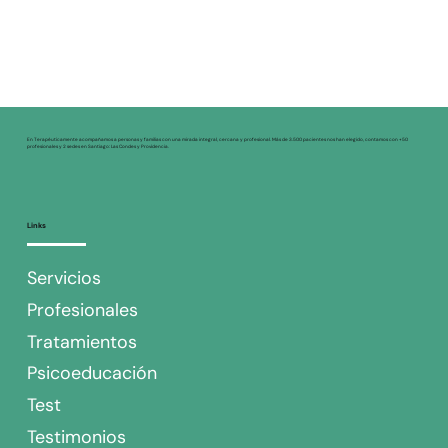
En Terapéuticamente acompañamos a personas y familias con una mirada integral, cercana y profesional. Más de 3.500 pacientes nos han elegido, contamos con +50
profesionales y 2 sedes en Santiago: Las Condes y Providencia.
Links
Servicios
Profesionales
Tratamientos
Psicoeducación
Test
Testimonios