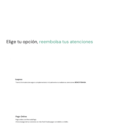
Elige tu opción,
reembolsa tus atenciones
Isapres
Trae tu formulario de seguro complementario. Actualmente no realizamos atenciones
BONO FONASA.
Pago Online
Pago online con MercadoPago
Ahora el pago de tus sesiones es más fácil, Puede pagar con debito o crédito.