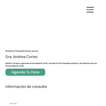
Volver
Residente Psiquiatría Infanto-juvenil
Dra. Andrea Cortez
Médico Cirujano egresada Universidad de Chile. Residente de Psiquiatría Infantil y del Adolescente de
Universidad de Chile.
Agenda Tu Hora
Información de consulta
Valor sesión: