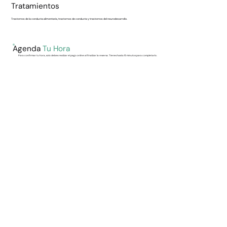
Tratamientos
Trastornos de la conducta alimentaria, trastornos de conducta y trastornos del neurodesarrollo.
Agenda
Tu Hora
Para confirmar tu hora, solo debes realizar el pago online al finalizar la reserva. Tienes hasta 15 minutos para completarlo.