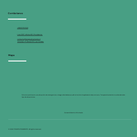
Contáctanos
+569 5178 1523
Lota 2257, oficina 401, Providencia
contacto@terapeuticamente.cl
Asturias 171 oficina 101, Las Condes
Mapa
Si te encuentras en una situación de emergencia o riesgo vital debes acudir al recinto hospitalario más cercano. Terapéuticamente no atiende este
tipo de situaciones.
Consentimiento informado
© 2026 TERAPEUTICAMENTE. All rights reserved.