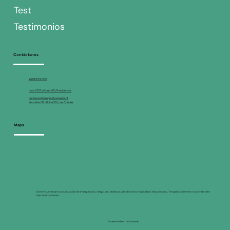
Test
Testimonios
Contáctanos
+569 5178 1523
Lota 2257, oficina 401, Providencia
contacto@terapeuticamente.cl
Asturias 171 oficina 101, Las Condes
Mapa
Si te encuentras en una situación de emergencia o riesgo vital debes acudir al recinto hospitalario más cercano. Terapéuticamente no atiende este
tipo de situaciones.
Consentimiento informado