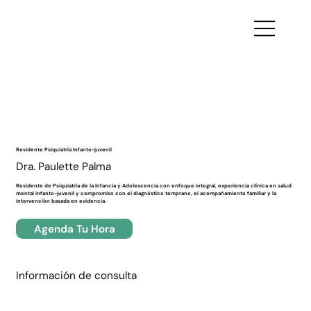
Volver
Residente Psiquiatría Infanto-juvenil
Dra. Paulette Palma
Residente de Psiquiatría de la Infancia y Adolescencia con enfoque integral, experiencia clínica en salud
mental infanto-juvenil y compromiso con el diagnóstico temprano, el acompañamiento familiar y la
intervención basada en evidencia.
Agenda Tu Hora
Información de consulta