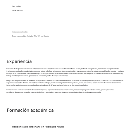
Valor sesión:
Desde $56.000
Modalidad de atención
Online y presencial en Asturias 171 of 101, Las Condes
Experiencia
Residente de Psiquiatría de la Infancia y Adolescencia con sólida formación en salud mental infanto-juvenil, dedicada al diagnóstico, tratamiento y seguimiento de
trastornos emocionales, conductuales y del neurodesarrollo. Su práctica se centra en una atención integral que considere la historia personal, familiar, escolar y social de
cada paciente, promoviendo intervenciones oportunas y personalizadas. Posee experiencia en evaluación clínica, manejo de crisis, elaboración de planes terapéuticos y
trabajo interdisciplinario con equipos de salud, educación y redes de apoyo comunitarias.
Integra estrategias basadas en evidencia, incluyendo psicoeducación, intervenciones breves focalizadas, abordajes psicoterapéuticos y coordinación con especialistas
según las necesidades del niño, niña o adolescente. Su enfoque prioriza el acompañamiento respetuoso, la escucha activa y la construcción de vínculos de confianza
tanto con los pacientes como con sus familias, entendiendo el rol fundamental del entorno en el proceso terapéutico.
Comprometida con la prevención, la detección temprana y la promoción de bienestar emocional, trabaja con perspectiva de desarrollo, género y derechos,
contribuyendo a generar espacios seguros, inclusivos y orientados a favorecer trayectorias saludables durante la niñez y adolescencia.
Formación académica
Residencia de Tercer Año en Psiquiatría Adulto