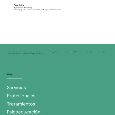
Pago Online
Pago online con MercadoPago
Ahora el pago de tus sesiones es más fácil, Puede pagar con debito o crédito.
En Terapéuticamente acompañamos a personas y familias con una mirada integral, cercana y profesional. Más de 3.500 pacientes nos han elegido, contamos con +50
profesionales y 2 sedes en Santiago: Las Condes y Providencia.
Links
Servicios
Profesionales
Tratamientos
Psicoeducación