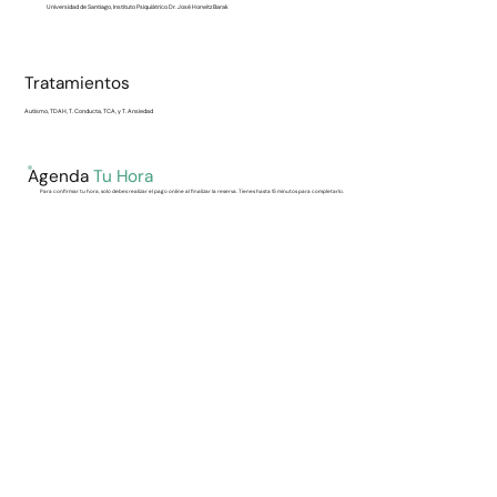
Universidad de Santiago, Instituto Psiquiátrico Dr. José Horwitz Barak
Tratamientos
Autismo, TDAH, T. Conducta, TCA, y T. Ansiedad
Agenda
Tu Hora
Para confirmar tu hora, solo debes realizar el pago online al finalizar la reserva. Tienes hasta 15 minutos para completarlo.