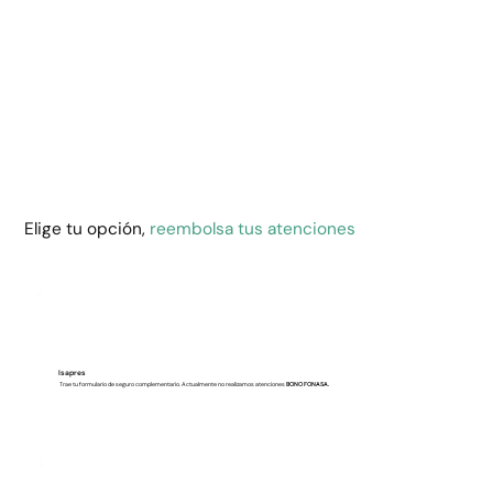
Elige tu opción,
reembolsa tus atenciones
Isapres
Trae tu formulario de seguro complementario. Actualmente no realizamos atenciones
BONO FONASA.