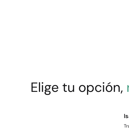
Elige tu opción,
I
Tr