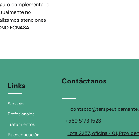
guro complementario.
tualmente no
alizamos atenciones
ONO FONASA.
Contáctanos
Links
Servicios
contacto@terapeuticamente.
Profesionales
+569 5178 1523
Tratamientos
Lota 2257, oficina 401, Provide
Psicoeducación