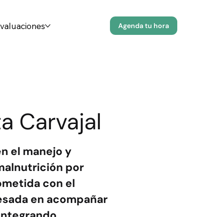
evaluaciones
Agenda tu hora
ta Carvajal
en el manejo y
alnutrición por
ometida con el
eresada en acompañar
integrando