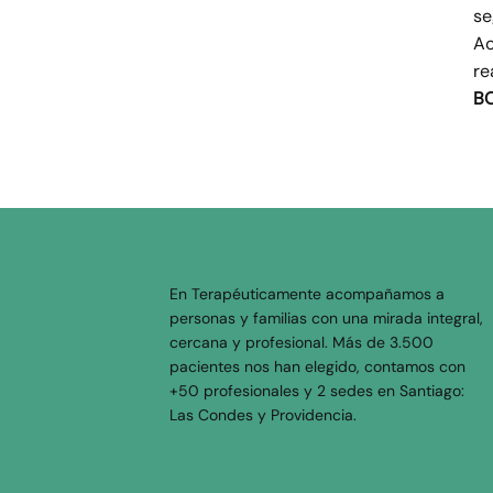
se
Ac
re
B
En Terapéuticamente acompañamos a
personas y familias con una mirada integral,
cercana y profesional. Más de 3.500
pacientes nos han elegido, contamos con
+50 profesionales y 2 sedes en Santiago:
Las Condes y Providencia.