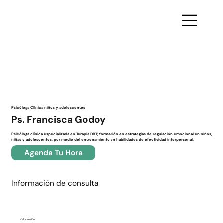
Volver
Psicóloga Clínica niños y adolescentes
Ps. Francisca Godoy
Psicóloga clínica especializada en Terapia DBT; formación en estrategias de regulación emocional en niños,
niñas y adolescentes, por medio del entrenamiento en habilidades de efectividad interpersonal.
Agenda Tu Hora
Información de consulta
Valor sesión: