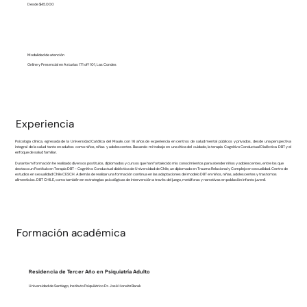
Desde $45.000
Modalidad de atención
Online y Presencial en Asturias 171 off 101, Las Condes
Experiencia
Psicologa clínica, egresada de la Universidad Católica del Maule, con 16 años de experiencia en centros de salud mental públicos y privados, desde una perspectiva
integral de la salud tanto en adultos como niños, niñas y adolescentes. Basando mi trabajo en una ética del cuidado, la terapia Cognitivo Conductual Dialéctica DBT y el
enfoque de salud familiar.
Durante mi formación he realizado diversos postitulos, diplomados y cursos que han fortalecido mis conocimientos para atender niños y adolescentes, entre los que
destaco un Postítulo en Terapia DBT - Cognitivo Conductual dialéctica de Universidad de Chile, un diplomado en Trauma Relacional y Complejo en sexualidad. Centro de
estudios en sexualidad Chile.CESCH. Además de realizar una formación continua en las adaptaciones del modelo DBT en niños, niñas, adolescentes y trastornos
alimenticios. DBT CHILE, como también en estrategias psicológicas de intervención a través del juego, metáforas y narrativas en población infanto juvenil.
Formación académica
Residencia de Tercer Año en Psiquiatría Adulto
Universidad de Santiago, Instituto Psiquiátrico Dr. José Horwitz Barak