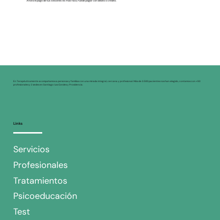
Ahora el pago de tus sesiones es más fácil, Puede pagar con debito o crédito.
En Terapéuticamente acompañamos a personas y familias con una mirada integral, cercana y profesional. Más de 3.500 pacientes nos han elegido, contamos con +50
profesionales y 2 sedes en Santiago: Las Condes y Providencia.
Links
Servicios
Profesionales
Tratamientos
Psicoeducación
Test