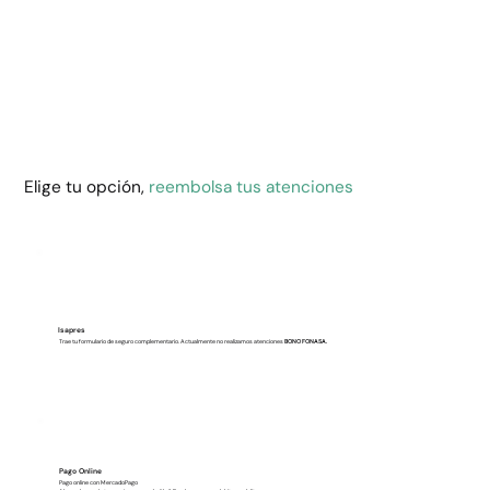
Elige tu opción,
reembolsa tus atenciones
Isapres
Trae tu formulario de seguro complementario. Actualmente no realizamos atenciones
BONO FONASA.
Pago Online
Pago online con MercadoPago