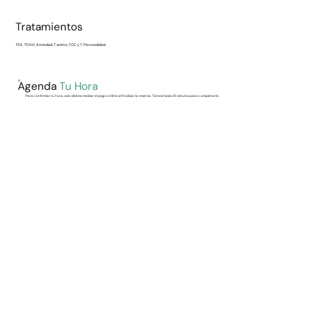
Tratamientos
TEA, TDAH, Ansiedad, T animo, TOC y T. Personalidad.
Agenda
Tu Hora
Para confirmar tu hora, solo debes realizar el pago online al finalizar la reserva. Tienes hasta 15 minutos para completarlo.