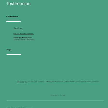
Testimonios
Contáctanos
+569 5178 1523
Lota 2257, oficina 401, Providencia
contacto@terapeuticamente.cl
Asturias 171 oficina 101, Las Condes
Mapa
Si te encuentras en una situación de emergencia o riesgo vital debes acudir al recinto hospitalario más cercano. Terapéuticamente no atiende este
tipo de situaciones.
Consentimiento informado