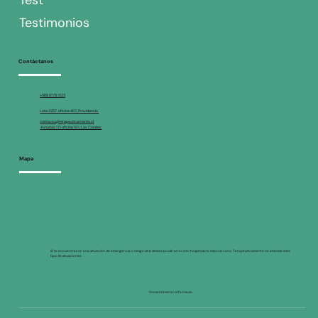
Test
Testimonios
Contáctanos
+569 5178 1523
Lota 2257, oficina 401, Providencia
contacto@terapeuticamente.cl
Asturias 171 oficina 101, Las Condes
Mapa
Si te encuentras en una situación de emergencia o riesgo vital debes acudir al recinto hospitalario más cercano. Terapéuticamente no atiende este
tipo de situaciones.
Consentimiento informado