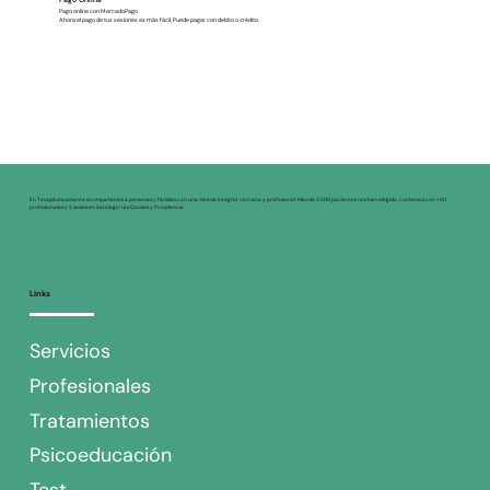
Pago online con MercadoPago
Ahora el pago de tus sesiones es más fácil, Puede pagar con debito o crédito.
En Terapéuticamente acompañamos a personas y familias con una mirada integral, cercana y profesional. Más de 3.500 pacientes nos han elegido, contamos con +50
profesionales y 2 sedes en Santiago: Las Condes y Providencia.
Links
Servicios
Profesionales
Tratamientos
Psicoeducación