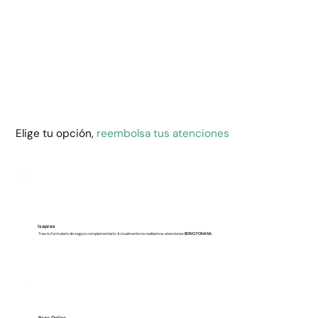
Elige tu opción,
reembolsa tus atenciones
Isapres
Trae tu formulario de seguro complementario. Actualmente no realizamos atenciones
BONO FONASA.
Pago Online