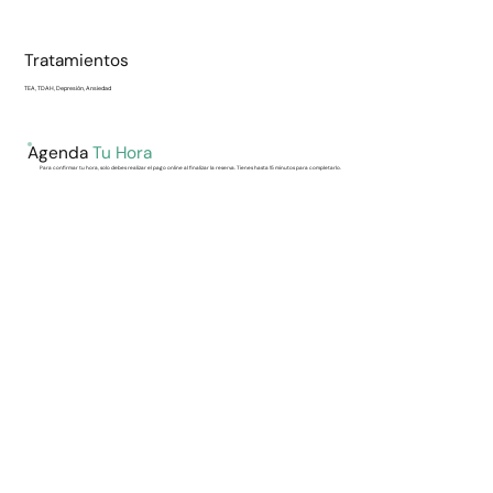
Tratamientos
TEA, TDAH, Depresión, Ansiedad
Agenda
Tu Hora
Para confirmar tu hora, solo debes realizar el pago online al finalizar la reserva. Tienes hasta 15 minutos para completarlo.