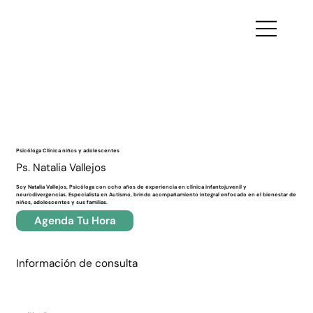
Volver
Psicóloga Clínica niños y adolescentes
Ps. Natalia Vallejos
Soy Natalia Vallejos, Psicóloga con ocho años de experiencia en clínica infantojuvenil y
neurodivergencias. Especialista en Autismo, brindo acompañamiento integral enfocado en el bienestar de
niños, adolescentes y sus familias.
Agenda Tu Hora
Información de consulta