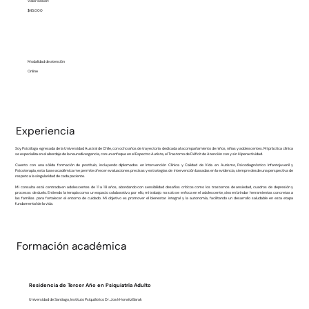
Valor sesión:
$45.000
Modalidad de atención
Online
Experiencia
Soy Psicóloga egresada de la Universidad Austral de Chile, con ocho años de trayectoria dedicada al acompañamiento de niños, niñas y adolescentes. Mi práctica clínica
se especializa en el abordaje de la neurodivergencia, con un enfoque en el Espectro Autista, el Trastorno de Déficit de Atención con y sin Hiperactividad.
Cuento con una sólida formación de postítulo, incluyendo diplomados en Intervención Clínica y Calidad de Vida en Autismo, Psicodiagnóstico Infantojuvenil y
Psicoterapia, esta base académica me permite ofrecer evaluaciones precisas y estrategias de intervención basadas en la evidencia, siempre desde una perspectiva de
respeto a la singularidad de cada paciente.
Mi consulta está centrada en adolescentes de 11 a 18 años, abordando con sensibilidad desafíos críticos como los trastornos de ansiedad, cuadros de depresión y
procesos de duelo. Entiendo la terapia como un espacio colaborativo, por ello, mi trabajo no solo se enfoca en el adolescente, sino en brindar herramientas concretas a
las familias para fortalecer el entorno de cuidado. Mi objetivo es promover el bienestar integral y la autonomía, facilitando un desarrollo saludable en esta etapa
fundamental de la vida.
Formación académica
Residencia de Tercer Año en Psiquiatría Adulto
Universidad de Santiago, Instituto Psiquiátrico Dr. José Horwitz Barak