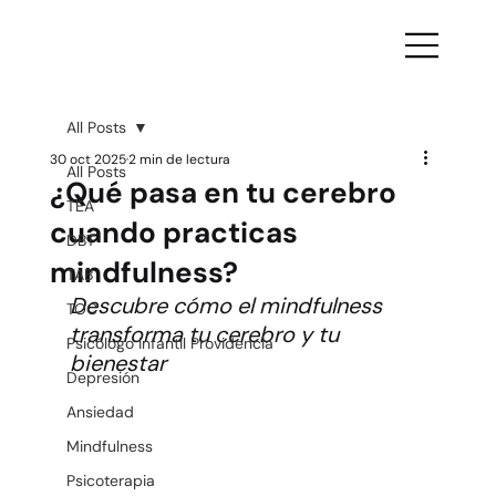
All Posts
30 oct 2025
2 min de lectura
All Posts
¿Qué pasa en tu cerebro
TEA
cuando practicas
DBT
mindfulness?
TAB
Descubre cómo el mindfulness 
TOC
transforma tu cerebro y tu 
Psicólogo infantil Providencia
bienestar
Depresión
Ansiedad
Mindfulness
Psicoterapia