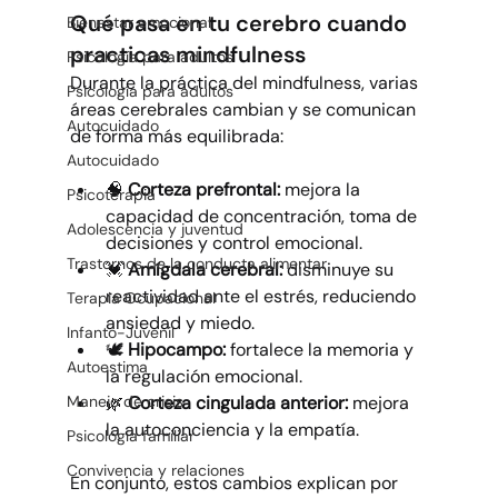
Qué pasa en tu cerebro cuando 
Bienestar emocional
practicas mindfulness
Psicología para adultos
Durante la práctica del mindfulness, varias 
Psicología para adultos
áreas cerebrales cambian y se comunican 
Autocuidado
de forma más equilibrada:
Autocuidado
🧠 
Corteza prefrontal:
 mejora la 
Psicoterapia
capacidad de concentración, toma de 
Adolescencia y juventud
decisiones y control emocional.
Trastornos de la conducta alimentar
💓 
Amígdala cerebral:
 disminuye su 
reactividad ante el estrés, reduciendo 
Terapia Ocupacional
ansiedad y miedo.
Infanto-Juvenil
🕊️ 
Hipocampo:
 fortalece la memoria y 
Autoestima
la regulación emocional.
🌿 
Corteza cingulada anterior:
 mejora 
Manejo de crisis
la autoconciencia y la empatía.
Psicología familiar
Convivencia y relaciones
En conjunto, estos cambios explican por 