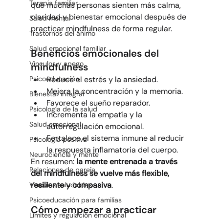
Terapia familiar
qué muchas personas sienten más calma, 
claridad y bienestar emocional después de 
Salud mental
practicar mindfulness de forma regular.
Trastornos del ánimo
Salud emocional familiar
Beneficios emocionales del 
Vínculos y apego
mindfulness
Reduce el estrés y la ansiedad.
Psicoeducación
Mejora la concentración y la memoria.
Bienestar integral
Favorece el sueño reparador.
Psicología de la salud
Incrementa la empatía y la 
Salud emocional
autorregulación emocional.
Fortalece el sistema inmune al reducir 
Psicología positiva
la respuesta inflamatoria del cuerpo.
Neurociencia y mente
En resumen: 
la mente entrenada a través 
Relaciones de pareja
del mindfulness se vuelve más flexible, 
resiliente y compasiva
.
Vínculos saludables
Psicoeducación para familias
Cómo empezar a practicar 
Límites y regulación emocional