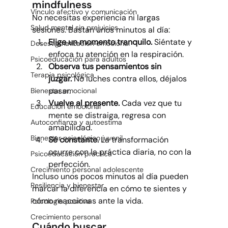
mindfulness
Vínculo afectivo y comunicación
No necesitas experiencia ni largas 
Salud mental sin prejuicios
sesiones. Bastan unos minutos al día:
Elige un momento tranquilo.
 Siéntate y 
Desestigmatización emocional
enfoca tu atención en la respiración.
Psicoeducación para adultos
Observa tus pensamientos sin 
Terapia psicológica
juzgar.
 No luches contra ellos, déjalos 
pasar.
Bienestar emocional
Vuelve al presente.
 Cada vez que tu 
Educación emocional
mente se distraiga, regresa con 
Autoconfianza y autoestima
amabilidad.
Bienestar psicológico juvenil
Sé constante.
 La transformación 
ocurre con la práctica diaria, no con la 
Psicoeducación práctica
perfección.
Crecimiento personal adolescente
Incluso unos pocos minutos al día pueden 
Resiliencia y bienestar
marcar la diferencia en cómo te sientes y 
cómo reaccionas ante la vida.
Psicología positiva
Crecimiento personal
Cuándo buscar 