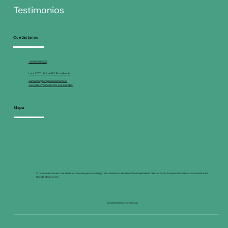
Testimonios
Contáctanos
+569 5178 1523
Lota 2257, oficina 401, Providencia
contacto@terapeuticamente.cl
Asturias 171 oficina 101, Las Condes
Mapa
Si te encuentras en una situación de emergencia o riesgo vital debes acudir al recinto hospitalario más cercano. Terapéuticamente no atiende este
tipo de situaciones.
Consentimiento informado