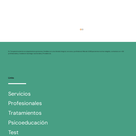
En Terapéuticamente acompañamos a personas y familias con una mirada integral, cercana y profesional. Más de 3.500 pacientes nos han elegido, contamos con +50
profesionales y 2 sedes en Santiago: Las Condes y Providencia.
Links
Servicios
El Papel del Mindfulness como
Profesionales
complemento en la Psicoterapia
Tratamientos
Psicoeducación
Test