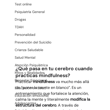
Test online
Psiquiatría General
Drogas
TDAH
Personalidad
Prevención del Suicidio
Crianza Saludable
Salud Mental
Atención Psiquiátrica
¿Qué pasa en tu cerebro cuando 
Mitos y Realidades
practicas mindfulness?
Bienestar Emocional
Practicar 
mindfulness
 va mucho más allá 
de “poner la mente en blanco”. Es un 
Educación en Salud
entrenamiento que fortalece la atención, 
Educación emocional
calma la mente y literalmente 
modifica la 
Adolescentes
estructura del cerebro
. A través de 