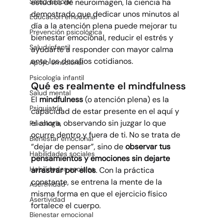
estudios de neuroimagen, la ciencia ha 
Salud escolar
demostrado que dedicar unos minutos al 
Educación emocional
día a la atención plena puede mejorar tu 
Prevención psicológica
bienestar emocional, reducir el estrés y 
Salud infantil
ayudarte a responder con mayor calma 
ante los desafíos cotidianos.
Apoyo emocional
Psicología infantil
Qué es realmente el mindfulness
Salud mental
El 
mindfulness
 (o atención plena) es la 
Psiquiatría
capacidad de estar presente en el aquí y 
el ahora, observando sin juzgar lo que 
Psicología
ocurre dentro y fuera de ti. No se trata de 
Bienestar emocional
“dejar de pensar”, sino de 
observar tus 
Habilidades sociales
pensamientos y emociones sin dejarte 
Habilidades sociales
arrastrar por ellos
. Con la práctica 
constante, se entrena la mente de la 
Asertividad
misma forma en que el ejercicio físico 
Asertividad
fortalece el cuerpo.
Bienestar emocional