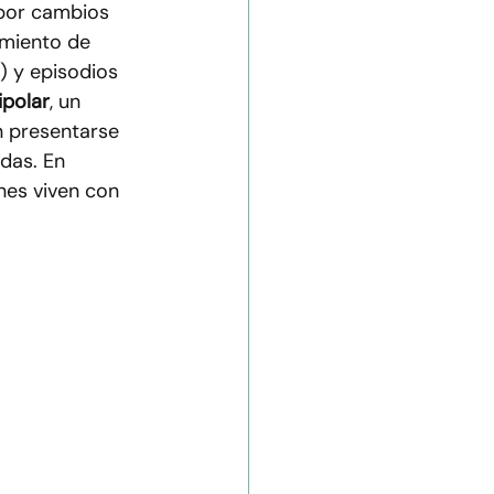
 por cambios 
amiento de 
) y episodios 
ipolar
, un 
n presentarse 
idas. En 
nes viven con 