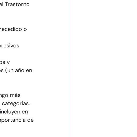
el Trastorno 
recedido o 
resivos 
os y 
s (un año en 
ango más 
categorías. 
incluyen en 
mportancia de 