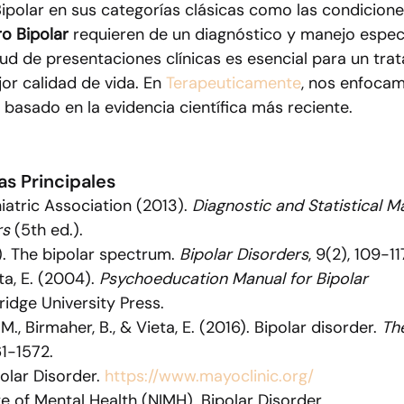
Bipolar en sus categorías clásicas como las condicione
o Bipolar
 requieren de un diagnóstico y manejo especi
ud de presentaciones clínicas es esencial para un tra
r calidad de vida. En 
Terapeuticamente
, nos enfocam
 basado en la evidencia científica más reciente.
as Principales
atric Association (2013). 
Diagnostic and Statistical M
rs
 (5th ed.).
). The bipolar spectrum. 
Bipolar Disorders
, 9(2), 109-11
ta, E. (2004). 
Psychoeducation Manual for Bipolar 
idge University Press.
 M., Birmaher, B., & Vieta, E. (2016). Bipolar disorder. 
Th
1-1572.
olar Disorder. 
https://www.mayoclinic.org/
te of Mental Health (NIMH). Bipolar Disorder. 