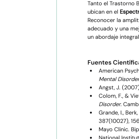
Tanto el Trastorno 
ubican en el 
Espectr
Reconocer la amplit
adecuado y una mejo
un abordaje integral
Fuentes Científic
American Psychi
Mental Disorde
Angst, J. (2007
Colom, F., & Vie
Disorder.
 Cambr
Grande, I., Berk,
387(10027), 156
Mayo Clinic. Bip
National Institu