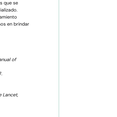
s que se 
alizado. 
tamiento 
os en brindar 
anual of 
7.
e Lancet
, 