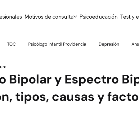
esionales
Motivos de consulta
Psicoeducación
Test y 
TOC
Psicólogo infantil Providencia
Depresión
Ans
tura
Psiquiatría General
Drogas
TDAH
Personalidad
o Bipolar y Espectro Bip
ón, tipos, causas y fact
al
Atención Psiquiátrica
Mitos y Realidades
Bienesta
centes
Salud escolar
Educación emocional
Prevenció