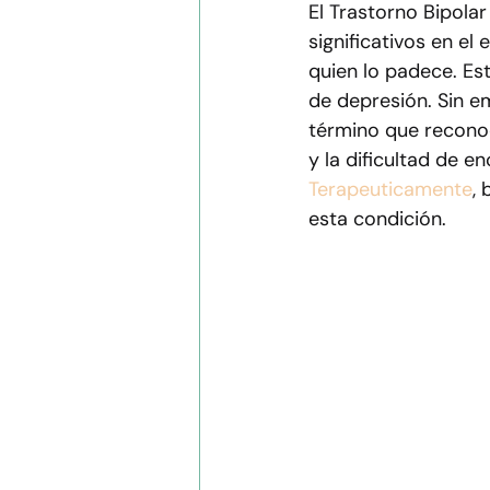
El Trastorno Bipola
Apoyo emocional
Psicología in
significativos en el
quien lo padece. Es
de depresión. Sin e
término que reconoc
y la dificultad de e
Terapeuticamente
,
esta condición.