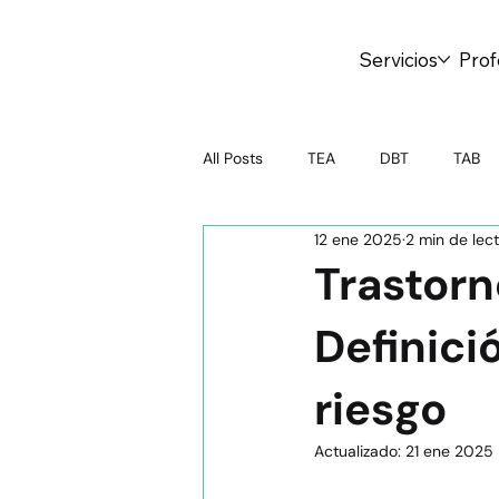
Servicios
Prof
All Posts
TEA
DBT
TAB
12 ene 2025
2 min de lec
Psicoterapia
Test online
Trastorn
Definici
Crianza Saludable
Salud Ment
riesgo
Educación emocional
Adoles
Actualizado:
21 ene 2025