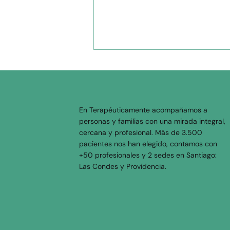
En Terapéuticamente acompañamos a
personas y familias con una mirada integral,
cercana y profesional. Más de 3.500
pacientes nos han elegido, contamos con
Opciones de tratamiento
+50 profesionales y 2 sedes en Santiago:
para el Trastorno Bipolar y
Las Condes y Providencia.
el Espectro Bipolar:
psicoterapia y medicación