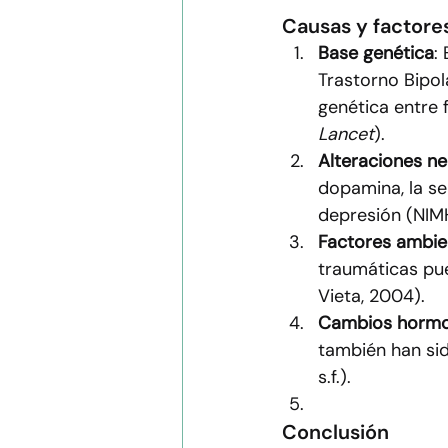
Causas y factore
Base genética
:
Trastorno Bipol
genética entre f
Lancet
).
Alteraciones n
dopamina, la se
depresión (NIMH,
Factores ambie
traumáticas pu
Vieta, 2004).
Cambios hormo
también han sid
s.f.).
Conclusión