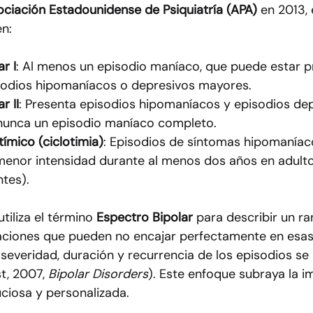
ciación Estadounidense de Psiquiatría (APA)
 en 2013, 
en:
r I
: Al menos un episodio maníaco, que puede estar p
sodios hipomaníacos o depresivos mayores.
r II
: Presenta episodios hipomaníacos y episodios dep
nunca un episodio maníaco completo.
tímico (ciclotimia)
: Episodios de síntomas hipomaníac
menor intensidad durante al menos dos años en adulto
tes).
utiliza el término 
Espectro Bipolar
 para describir un r
aciones que pueden no encajar perfectamente en esas 
severidad, duración y recurrencia de los episodios se 
t, 2007, 
Bipolar Disorders
). Este enfoque subraya la i
ciosa y personalizada.