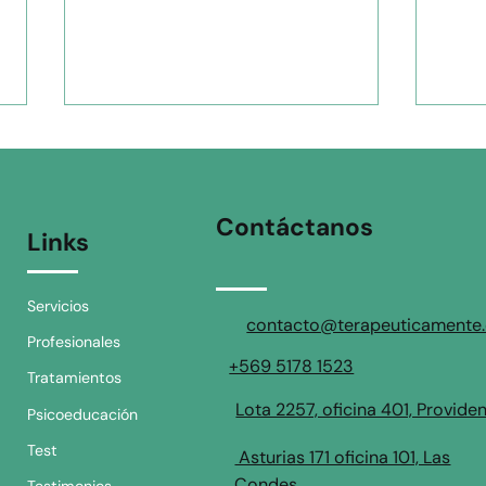
Contáctanos
Links
Servicios
Cómo el Trastorno Bipolar
¿Par
contacto@terapeuticamente.
Profesionales
impacta la vida diaria y
psiq
+569 5178 1523
estrategias para
Tratamientos
sobrellevarlo
Lota 2257, oficina 401, Provide
Psicoeducación
Test
Asturias 171 oficina 101, Las
Condes