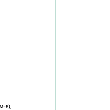
SM-5)
, 