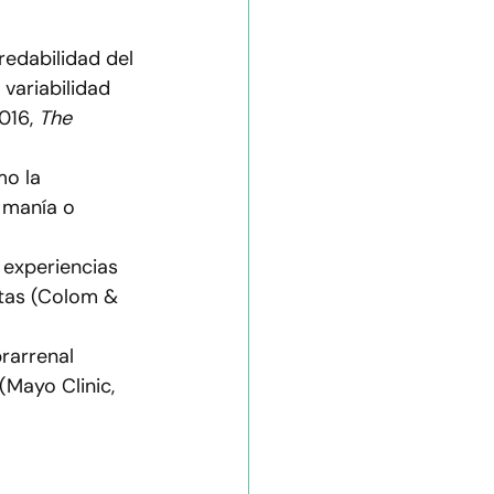
redabilidad del 
variabilidad 
016, 
The 
o la 
 manía o 
 experiencias 
tas (Colom & 
rarrenal 
(Mayo Clinic, 