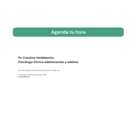
Agenda tu hora
Ps. Catalina Valdebenito
Psicóloga Clínica adolescentes y adultos
Atención desde 14 años. Online y presencial en Providencia
Terapia para: Ansiedad, depresión, TDAH.
Desde $38.500