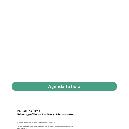
Agenda tu hora
Ps. Paulina Hevia
Psicóloga Clínica Adultos y Adolescentes
Atención desde 12 años. Online y presencial en Las Condes.
Terapia para: Depresión, Ansiedad, Estrés postraumático, Trastorno de personalidad
Desde $38.500