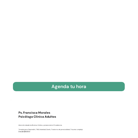
Agenda tu hora
Ps. Francisca Morales
Psicóloga Clínica Adultos
Atención desde los 18 años. Online y presencial en Providencia.
Terapia para: Depresión, TAB, Ansiedad, Duelo, Trastorno de personalidad, Trauma complejo
Desde $38.500