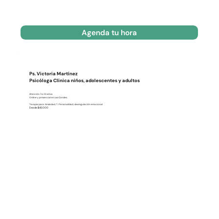
Agenda tu hora
Ps. Victoria Martínez
Psicóloga Clínica niños, adolescentes y adultos
Atención 7 a 23 años.
Online y presencial en Las Condes.
Terapia para: Ansiedad, T. Personalidad, desregulación emocional
Desde $45.000