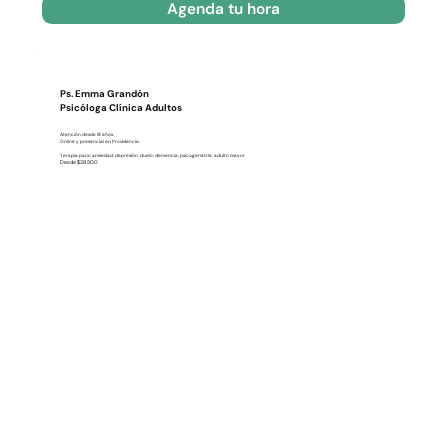
Agenda tu hora
Ps. Emma Grandón
Psicóloga Clínica Adultos
Atención desde 18 años.
Online y presencial en Providencia.
Terapia para: ansiedad, depresión, duelo, demencia, psicogeriatría, adulto mayor
Desde $28.500