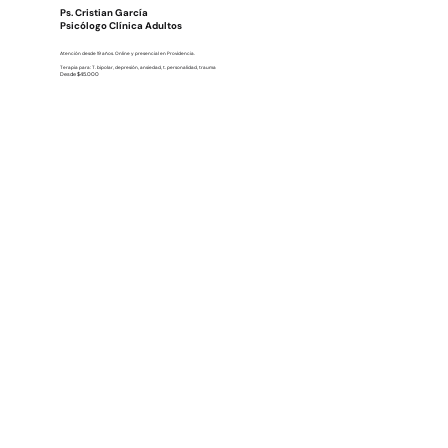
Ps. Cristian García
Psicólogo Clínica Adultos
Atención desde 19 años. Online y presencial en Providencia.
Terapia para: T. bipolar, depresión, ansiedad, t. personalidad, trauma
Desde $45.000