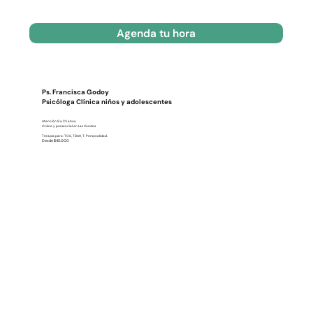
Agenda tu hora
Ps. Francisca Godoy
Psicóloga Clínica niños y adolescentes
Atención 8 a 23 años.
Online y presencial en Las Condes.
Terapia para: TOC, TDAH, T. Personalidad.
Desde $45.000