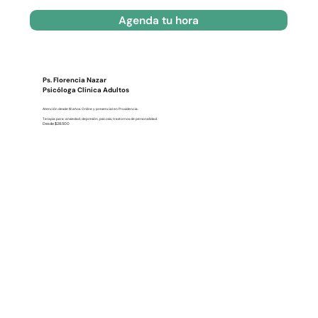
Agenda tu hora
Ps. Florencia Nazar
Psicóloga Clínica Adultos
Atención desde 18 años. Online y presencial en Providencia.
Terapia para: ansiedad, depresión, psicosis, trastornos de personalidad.
Desde $28.500