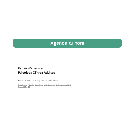
Agenda tu hora
Ps. Iván Echaurren
Psicóloga Clínica Adultos
Atención desde 18 años. Online y presencial en Providencia.
Terapia para: T. bipolar, depresión, ansiedad, adicción, duelo, t. personalidad.
Desde $50.000