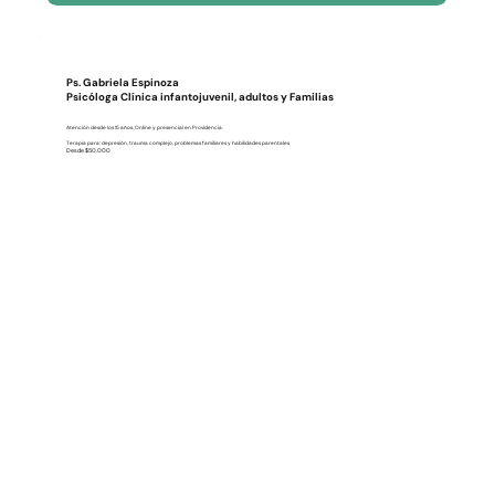
Ps. Gabriela Espinoza
Psicóloga Clínica infantojuvenil, adultos y Familias
Atención desde los 15 años. Online y presencial en Providencia.
Terapia para: depresión, trauma complejo, problemas familiares y habilidades parentales
Desde $50.000