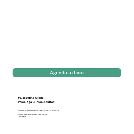
Agenda tu hora
Ps. Josefina Ojeda
Psicóloga Clínica Adultos
Atención de 18 a 35 años. Online y presencial en Providencia.
Terapia para: ansiedad, depresión, trauma.
Desde $28.500