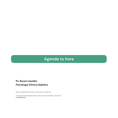
Agenda tu hora
Ps. Karen Llantén
Psicóloga Clínica Adultos
Atención desde 15 años. Online y presencial en Providencia.
Terapia para: ansiedad, depresión, trastornos de personalidad y adicciones.
Desde $45.000