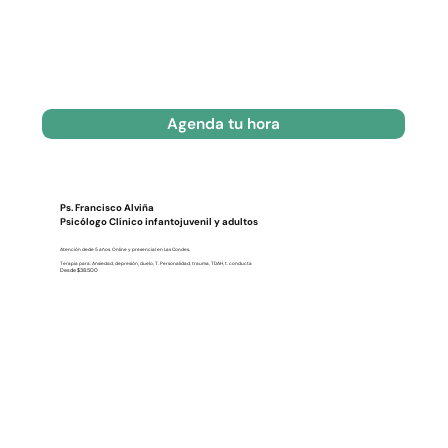
Agenda tu hora
Ps. Francisco Alviña
Psicólogo Clínico infantojuvenil y adultos
Atención dede 5 años. Online y presencial en Las Condes.
Terapia para: Ansiedad, depresión, duelo, T. Personalidad, trauma, TDAH, t. conducta
Desde $38.500