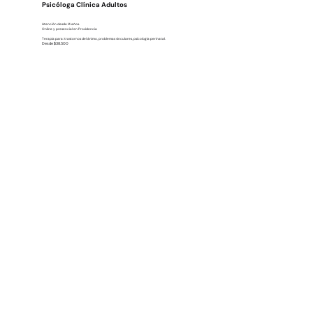
Psicóloga Clínica Adultos
Atención desde 14 años.
Online y presencial en Providencia
Terapia para: trastornos del ánimo, problemas vinculares, psicología perinatal.
Desde $38.500