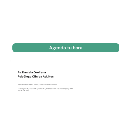
Agenda tu hora
Ps. Daniela Orellana
Psicóloga Clínica Adultos
Atención desde 18 años. Online y presencial en Providencia.
Terapia para: T. personalidad, t. ansiedad, TAB, Depresión, Trauma compejo y TEPT.
Desde $45.000