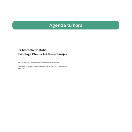
Agenda tu hora
Ps. Marcela Cristóbal
Psicóloga Clínica Adultos y Parejas
Atención adultos y parejas online y presencial en Manquehue.
Terapia para: Depresión, Ansiedad, Estrés postraumático, T. Personalidad
$60.000