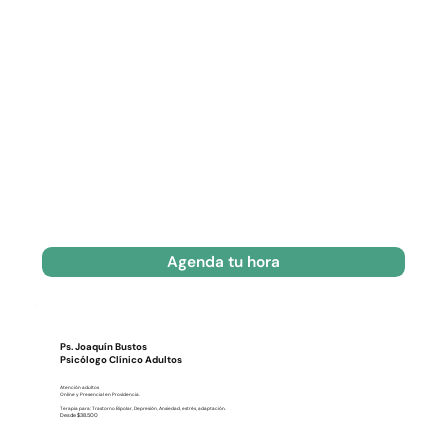
Agenda tu hora
Ps. Joaquín Bustos
Psicólogo Clínico Adultos
Atención adultos
Online y Presencial en Providencia.
Terapia para: Trastorno Bipolar, Depresión, Ansiedad, estrés, adaptación.
Desde $38.500