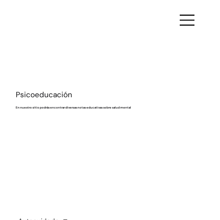
Psicoeducación
En nuestro sitio podrás encontrar diversas notas educativas sobre salud mental