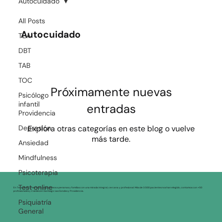
Autocuidado
All Posts
Autocuidado
TEA
DBT
TAB
TOC
Próximamente nuevas
Psicólogo
infantil
entradas
Providencia
Depresión
Explora otras categorías en este blog o vuelve
más tarde.
Ansiedad
Mindfulness
Psicoterapia
Test online
En Terapéuticamente acompañamos a personas y familias con una mirada integral, cercana y profesional. Más de 3.500 pacientes nos han elegido, contamos con +50
profesionales y 2 sedes en Santiago: Las Condes y Providencia.
Psiquiatría
General