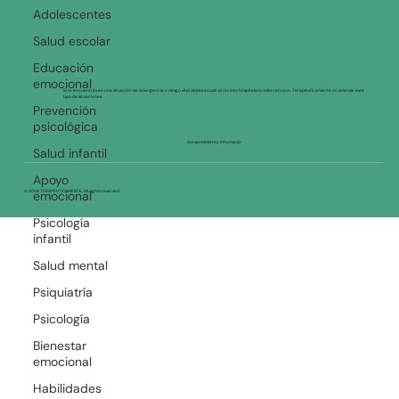
Adolescentes
Salud escolar
Educación
emocional
Si te encuentras en una situación de emergencia o riesgo vital debes acudir al recinto hospitalario más cercano. Terapéuticamente no atiende este
tipo de situaciones.
Prevención
psicológica
Consentimiento informado
Salud infantil
Apoyo
© 2026 TERAPEUTICAMENTE. All rights reserved.
emocional
Psicología
infantil
Salud mental
Psiquiatría
Psicología
Bienestar
emocional
Habilidades