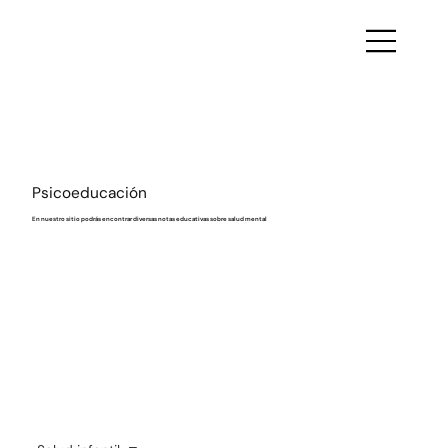
Psicoeducación
En nuestro sitio podrás encontrar diversas notas educativas sobre salud mental