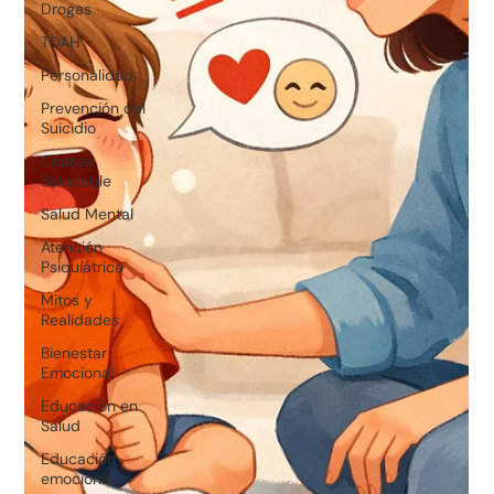
Drogas
TDAH
Personalidad
Prevención del
Suicidio
Crianza
Saludable
Salud Mental
Atención
Psiquiátrica
Mitos y
Realidades
Bienestar
Emocional
Educación en
Salud
Educación
emocional