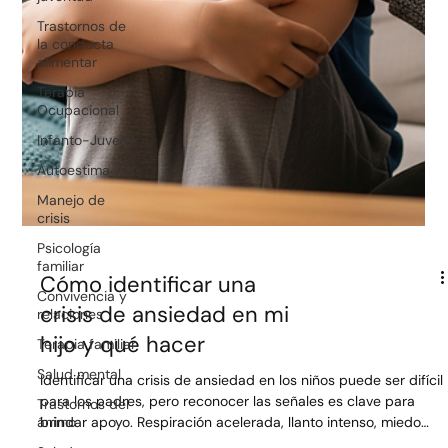
Trastornos de
la conducta
alimentar
Terapia
Ocupacional
Infanto-Juvenil
Autoestima
Manejo de
crisis
Psicología
familiar
Convivencia y
relaciones
Cómo identificar una
Terapia familiar
crisis de ansiedad en mi
Salud mental
hijo y qué hacer
Trastornos del
ánimo
Identificar una crisis de ansiedad en los niños puede ser difícil