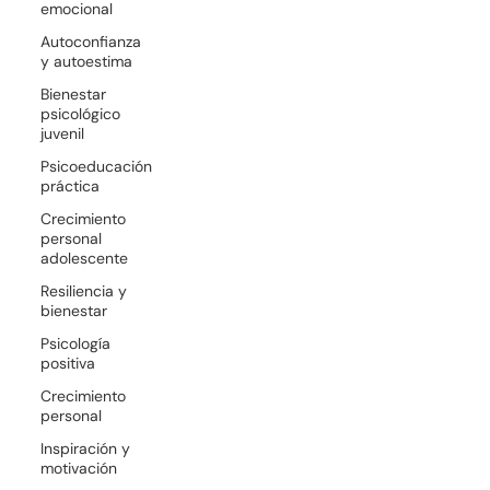
emocional
© 2026 TERAPEUTICAMENTE. All rights reserved.
Autoconfianza
y autoestima
Bienestar
psicológico
juvenil
Psicoeducación
práctica
Crecimiento
personal
adolescente
Resiliencia y
bienestar
Psicología
positiva
Crecimiento
personal
Inspiración y
motivación