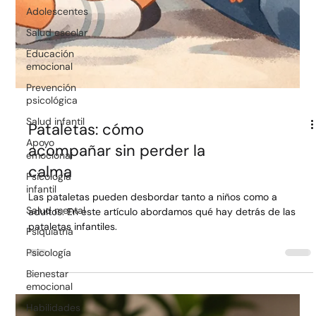
Adolescentes
Salud escolar
Educación
emocional
Prevención
psicológica
Salud infantil
Apoyo
Pataletas: cómo
emocional
acompañar sin perder la
Psicología
infantil
calma
Salud mental
Las pataletas pueden desbordar tanto a niños como a
Psiquiatría
adultos. En este artículo abordamos qué hay detrás de las
pataletas infantiles.
Psicología
Bienestar
emocional
Habilidades