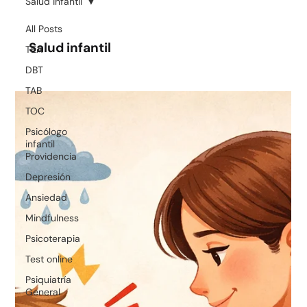
Salud infantil
All Posts
Salud infantil
TEA
DBT
TAB
TOC
Psicólogo
infantil
Providencia
Depresión
Ansiedad
Mindfulness
Psicoterapia
Test online
Psiquiatría
General