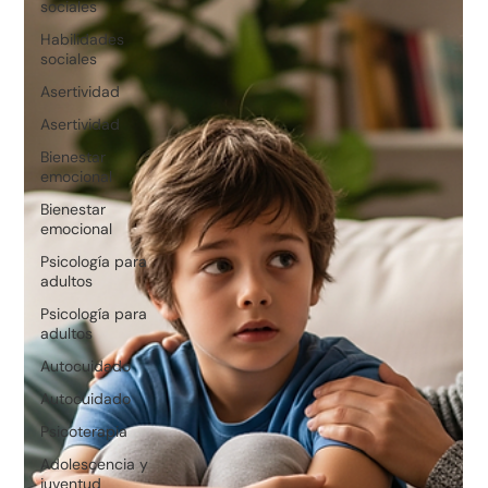
sociales
Habilidades
sociales
Asertividad
Asertividad
Bienestar
emocional
Bienestar
emocional
Psicología para
adultos
Psicología para
adultos
Autocuidado
Autocuidado
Psicoterapia
Adolescencia y
juventud