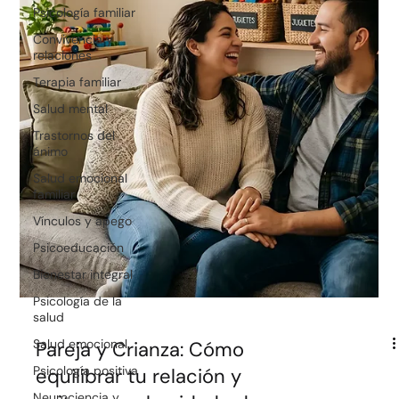
Psicología familiar
Convivencia y
relaciones
Terapia familiar
Salud mental
Trastornos del
ánimo
Salud emocional
familiar
Vínculos y apego
Psicoeducación
Bienestar integral
Psicología de la
salud
Salud emocional
Psicología positiva
Neurociencia y