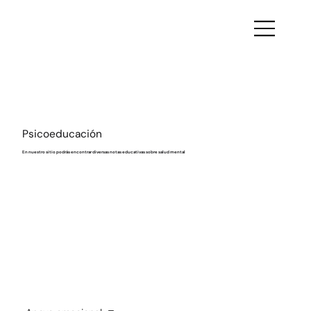
Psicoeducación
En nuestro sitio podrás encontrar diversas notas educativas sobre salud mental