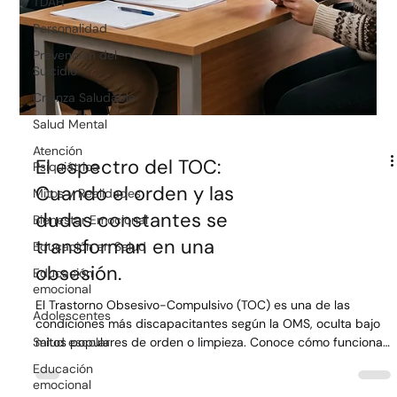
TDAH
Personalidad
Prevención del
Suicidio
Crianza Saludable
Salud Mental
Atención
Psiquiátrica
Mitos y Realidades
El espectro del TOC:
Bienestar Emocional
Cuando el orden y las
Educación en Salud
dudas constantes se
Educación
transforman en una
emocional
obsesión.
Adolescentes
El Trastorno Obsesivo-Compulsivo (TOC) es una de las
Salud escolar
condiciones más discapacitantes según la OMS, oculta bajo
Educación
mitos populares de orden o limpieza. Conoce cómo funciona
emocional
el ciclo real de pensamientos intrusivos y compulsiones, por