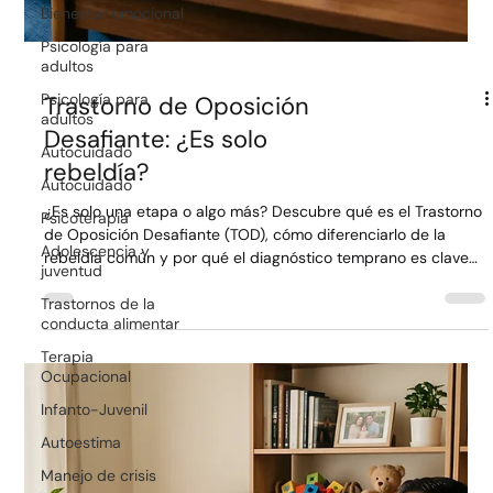
Bienestar emocional
Psicología para
adultos
Psicología para
adultos
Autocuidado
Trastorno de Oposición
Autocuidado
Desafiante: ¿Es solo
Psicoterapia
rebeldía?
Adolescencia y
juventud
¿Es solo una etapa o algo más? Descubre qué es el Trastorno
Trastornos de la
de Oposición Desafiante (TOD), cómo diferenciarlo de la
conducta alimentar
rebeldía común y por qué el diagnóstico temprano es clave
Terapia
para recuperar la armonía y el equilibrio en tu hogar
Ocupacional
Infanto-Juvenil
Autoestima
Manejo de crisis