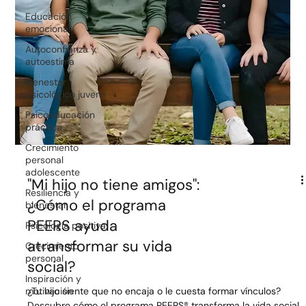
Educación
emocional
Autoconfianza y
autoestima
Bienestar
psicológico juvenil
Psicoeducación
práctica
Crecimiento
personal
adolescente
Resiliencia y
bienestar
Psicología positiva
Crecimiento
personal
"Mi hijo no tiene amigos":
Inspiración y
motivación
¿Cómo el programa