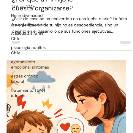
TEA vs TDAH
Neurodiversidad
Ansiedad Escolar
Ansiedad infantil
Chile
Funciones Ejecutivas:
psicología adultos
¿Por qué a mi hijo le
Chile
cuesta organizarse?
agotamiento
emocional síntomas
¿Salir de casa se ha convertido en una lucha diaria? La falta
estrés crónico
de organización de tu hijo no es desobediencia, sino un
laboral
desafío en el desarrollo de sus funciones ejecutivas.
Descubre cómo fortalecer su torre de control cerebral para
tratamiento TDAH
adultos.
transformar el caos matutino en autonomía, logrando que el
apoyo y la conexión familiar sean los protagonistas del día a
día de tu hijo