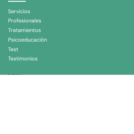
repentino o deseo de escapar son indicadores comunes. En
este artículo aprenderás cómo reaccionar con calma, validar
las emociones de tu hijo y cuándo buscar ayuda profesional
para prevenir que la ansiedad afecte su vida diaria.
En Terapéuticamente acompañamos a personas y familias con una mirada integral, cercana y profesional. Más de 3.500 pacientes nos han elegido, contamos con +50
profesionales y 2 sedes en Santiago: Las Condes y Providencia.
Links
Servicios
Profesionales
Tratamientos
Psicoeducación
Test
Testimonios