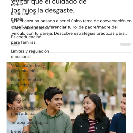
mente
Pareja y Crianza: Cómo
Relaciones de
pareja
equilibrar tu relación y
Vínculos saludables
evitar que el cuidado de
Psicoeducación
los hijos la desgaste.
para familias
Límites y regulación
¿La crianza ha pasado a ser el único tema de conversación en
emocional
casa? Aprende a diferenciar tu rol de padre/madre del
vínculo con tu pareja. Descubre estrategias prácticas para
Vínculo afectivo y
comunicación
proteger tu relación, mejorar la comunicación y construir un
hogar donde el amor de pareja sea el motor de una crianza
Salud mental sin
equilibrada.
prejuicios
Desestigmatización
emocional
Psicoeducación
para adultos
Terapia psicológica
Bienestar emocional