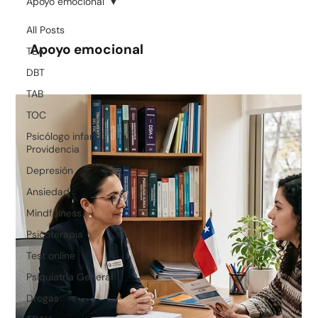
Apoyo emocional
All Posts
Apoyo emocional
TEA
DBT
TAB
TOC
Psicólogo infantil
Providencia
Depresión
Ansiedad
Mindfulness
Psicoterapia
Test online
Psiquiatría General
Drogas