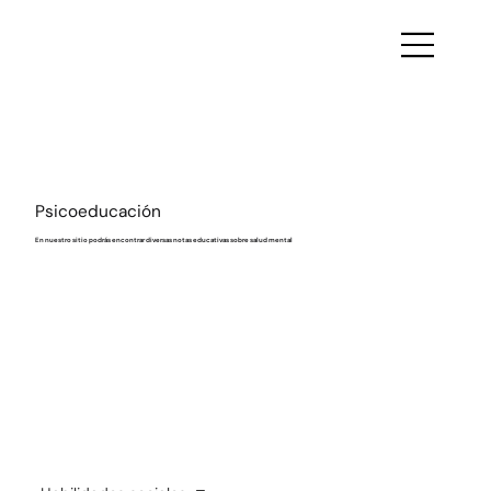
Psicoeducación
En nuestro sitio podrás encontrar diversas notas educativas sobre salud mental