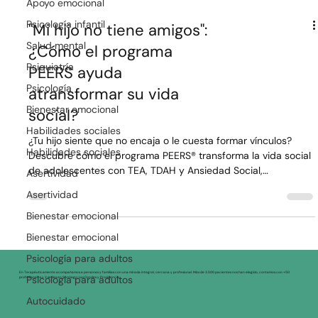
Apoyo emocional
Psicología infantil
"Mi hijo no tiene amigos":
Salud mental
¿Cómo el programa
Psiquiatría
PEERS ayuda
Psicología
atransformar su vida
Bienestar emocional
social?
Habilidades sociales
¿Tu hijo siente que no encaja o le cuesta formar vínculos?
Habilidades sociales
Descubre cómo el programa PEERS® transforma la vida social
Asertividad
de adolescentes con TEA, TDAH y Ansiedad Social,
Asertividad
enseñándoles habilidades prácticas para hacer amigos y
navegar con éxito en entornos reales y seguros.
Bienestar emocional
Bienestar emocional
Psicología para adultos
Psicología para adultos
En Terapéuticamente acompañamos a personas y familias con una mirada integral, cercana y profesional. Más de 3.500 pacientes nos han elegido, contamos con +50
profesionales y 2 sedes en Santiago: Las Condes y Providencia.
Autocuidado