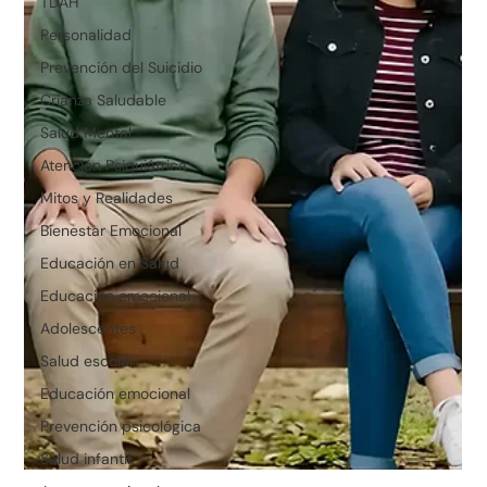
TDAH
Personalidad
Prevención del Suicidio
Crianza Saludable
Salud Mental
Atención Psiquiátrica
Mitos y Realidades
Bienestar Emocional
Educación en Salud
Educación emocional
Adolescentes
Salud escolar
Educación emocional
Prevención psicológica
Salud infantil