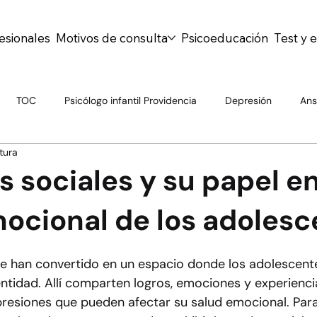
esionales
Motivos de consulta
Psicoeducación
Test y 
TOC
Psicólogo infantil Providencia
Depresión
Ans
tura
Psiquiatría General
Drogas
TDAH
Personalidad
s sociales y su papel en
ocional de los adolesc
al
Atención Psiquiátrica
Mitos y Realidades
Bienesta
se han convertido en un espacio donde los adolescent
centes
Salud escolar
Educación emocional
Prevenció
entidad. Allí comparten logros, emociones y experienci
resiones que pueden afectar su 
salud emocional
. Par