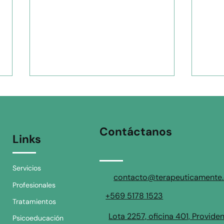
Contáctanos
Links
Servicios
Inteligencia Emocional en
Hipe
contacto@terapeuticamente.
Profesionales
la Adultez: Herramientas
Sens
+569 5178 1523
prácticas para gestionar el
del 
Tratamientos
desborde y la reactividad
Lota 2257, oficina 401, Provide
Psicoeducación
bajo presión