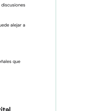
 discusiones 
ede alejar a 
eñales que 
ital