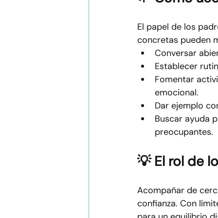
El papel de los padr
concretas pueden ma
Conversar abier
Establecer ruti
Fomentar activi
emocional.
Dar ejemplo con
Buscar ayuda pr
preocupantes.
💡 El rol de 
Acompañar de cerca 
confianza. Con límit
para un equilibrio d