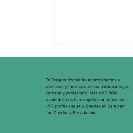
En Terapéuticamente acompañamos a
personas y familias con una mirada integral,
cercana y profesional. Más de 3.500
pacientes nos han elegido, contamos con
Establecer límites sin
+50 profesionales y 2 sedes en Santiago:
culpa: El autocuidado
Las Condes y Providencia.
como prioridad y amor
propio, no como lujo.