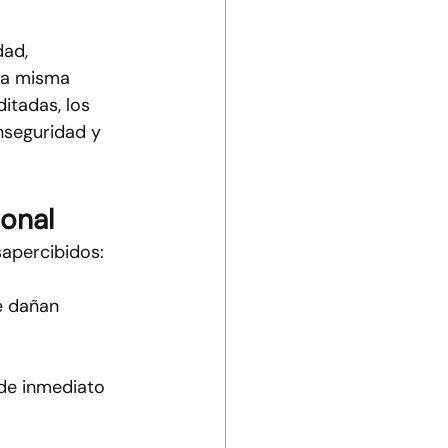
ad, 
sa misma 
itadas, los 
nseguridad y 
ional
sapercibidos:
e dañan 
de inmediato 