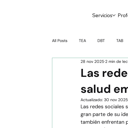
Servicios
Prof
All Posts
TEA
DBT
TAB
28 nov 2025
2 min de lec
Psicoterapia
Test online
Las rede
salud em
Crianza Saludable
Salud Ment
Actualizado:
30 nov 2025
Las redes sociales 
Educación emocional
Adoles
gran parte de su id
también enfrentan p