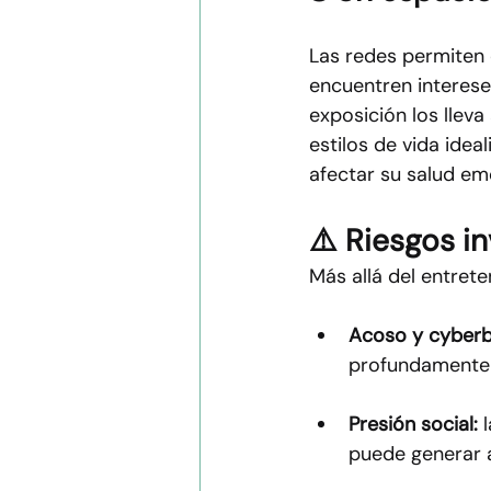
Las redes permiten 
encuentren interese
exposición los llev
estilos de vida ide
afectar su salud em
⚠️ Riesgos i
Más allá del entret
Acoso y cyberbu
profundamente l
Presión social:
 
puede generar 