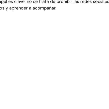
l es clave: no se trata de prohibir las redes sociales
fantil
Salud mental
gos y aprender a acompañar.