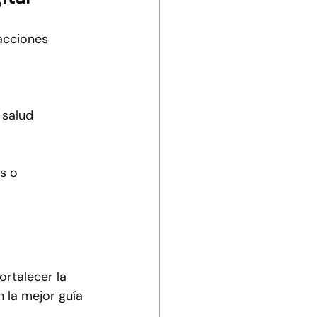
acciones 
 salud 
s o 
rtalecer la 
n la mejor guía 