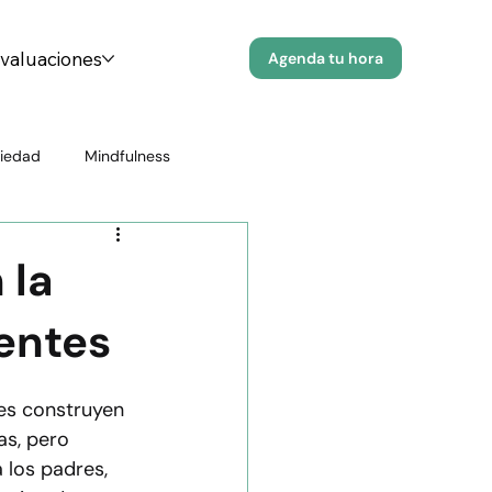
evaluaciones
Agenda tu hora
iedad
Mindfulness
Prevención del Suicidio
 la
entes
r Emocional
Educación en Salud
es construyen 
n psicológica
Salud infantil
as, pero 
a los padres, 