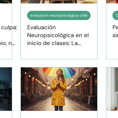
evaluacion neuropsicologica chile
C
 culpa:
Evaluación
P
Neuropsicológica en el
si
io, no
inicio de clases: La
importancia de un
diagnóstico oportuno para
el éxito académico.