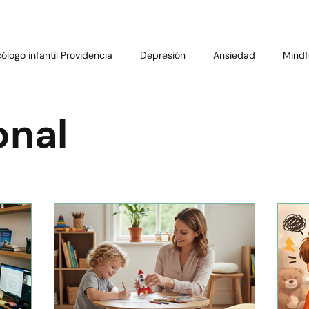
cólogo infantil Providencia
Depresión
Ansiedad
Mindf
al
Drogas
TDAH
Personalidad
Prevención del Su
onal
Psiquiátrica
Mitos y Realidades
Bienestar Emocional
Adolescentes
Salud escolar
Educación emocional
o emocional
Psicología infantil
Salud mental