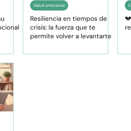
Salud emocional
E
su
Resiliencia en tiempos de
💔
ocional
crisis: la fuerza que te
re
permite volver a levantarte