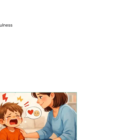
ulness
icidio