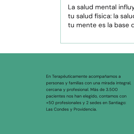
La salud mental influ
tu salud física: la sal
tu mente es la base d
salud de tu cuerpo
En Terapéuticamente acompañamos a
personas y familias con una mirada integral,
cercana y profesional. Más de 3.500
pacientes nos han elegido, contamos con
+50 profesionales y 2 sedes en Santiago:
Las Condes y Providencia.