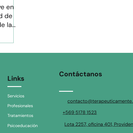
ye en
ud de
e la
Contáctanos
Links
Servicios
contacto@terapeuticamente.
Profesionales
+569 5178 1523
Tratamientos
Lota 2257, oficina 401, Provide
Psicoeducación