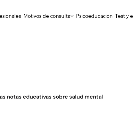
esionales
Motivos de consulta
Psicoeducación
Test y 
sas notas educativas sobre salud mental