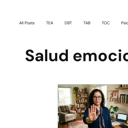
All Posts
TEA
DBT
TAB
TOC
Psi
Psicoterapia
Test online
Psiquiatría Gener
Salud emoci
Crianza Saludable
Salud Mental
Atención 
Educación en Salud
Educación emocional
Prevención psicológica
Salud infantil
Apoy