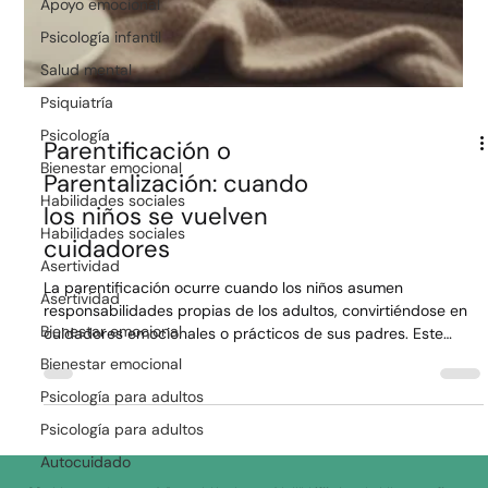
Apoyo emocional
Psicología infantil
Salud mental
Psiquiatría
Psicología
Parentificación o
Bienestar emocional
Parentalización: cuando
Habilidades sociales
los niños se vuelven
Habilidades sociales
cuidadores
Asertividad
Asertividad
La parentificación ocurre cuando los niños asumen
responsabilidades propias de los adultos, convirtiéndose en
Bienestar emocional
cuidadores emocionales o prácticos de sus padres. Este
Bienestar emocional
artículo explica cómo reconocer las señales de alerta, las
consecuencias que puede tener en su desarrollo emocional y
Psicología para adultos
qué hacer para fomentar una crianza más saludable y
Psicología para adultos
equilibrada.
Autocuidado