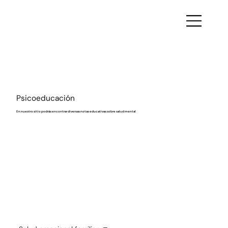
Psicoeducación
En nuestro sitio podrás encontrar diversas notas educativas sobre salud mental