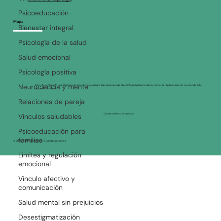
contacto@terapeuticamente.cl
Asturias 171 oficina 101, Las Condes
Psicoeducación
Bienestar integral
Mapa
Psicología de la salud
Salud emocional
Psicología positiva
Neurociencia y mente
Si te encuentras en una situación de emergencia o riesgo vital debes acudir al recinto hospitalario más cercano. Terapéuticamente no atiende este
tipo de situaciones.
Relaciones de pareja
Vínculos saludables
Consentimiento informado
Psicoeducación para
familias
© 2026 TERAPEUTICAMENTE. All rights reserved.
Límites y regulación
emocional
Vínculo afectivo y
comunicación
Salud mental sin prejuicios
Desestigmatización