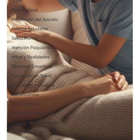
TDAH
Personalidad
Prevención del Suicidio
Crianza Saludable
Salud Mental
Atención Psiquiátrica
Mitos y Realidades
Bienestar Emocional
Educación en Salud
Educación emocional
Adolescentes
Salud escolar
Educación emocional
Prevención psicológica
Salud infantil