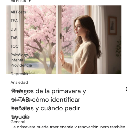
All Posts
All Posts
TEA
DBT
TAB
TOC
Psicólogo
infantil
Providencia
Depresión
Ansiedad
Mindfulness
Riesgos de la primavera y
Psicoterapia
el TAB: cómo identificar
Test online
señales y cuándo pedir
Psiquiatría
ayuda
General