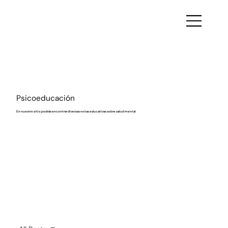
Psicoeducación
En nuestro sitio podrás encontrar diversas notas educativas sobre salud mental