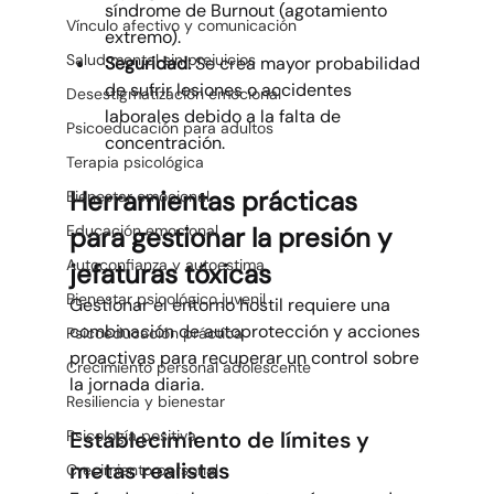
síndrome de Burnout (agotamiento 
Vínculo afectivo y comunicación
extremo).
Salud mental sin prejuicios
Seguridad:
 Se crea mayor probabilidad 
de sufrir lesiones o accidentes 
Desestigmatización emocional
laborales debido a la falta de 
Psicoeducación para adultos
concentración.
Terapia psicológica
Herramientas prácticas 
Bienestar emocional
para gestionar la presión y 
Educación emocional
Autoconfianza y autoestima
jefaturas tóxicas
Bienestar psicológico juvenil
Gestionar el entorno hostil requiere una 
combinación de autoprotección y acciones 
Psicoeducación práctica
proactivas para recuperar un control sobre 
Crecimiento personal adolescente
la jornada diaria.
Resiliencia y bienestar
Establecimiento de límites y 
Psicología positiva
metas realistas
Crecimiento personal