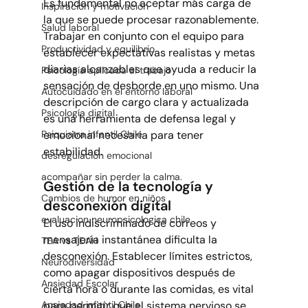
Es fundamental no aceptar más carga de 
Inspiración y motivación
la que se puede procesar razonablemente. 
Salud laboral
Trabajar en conjunto con el equipo para 
Productividad y equilibrio
establecer expectativas realistas y metas 
diarias alcanzables que ayuda a reducir la 
Psicología aplicada al trabajo
sensación de desborde en uno mismo. Una 
Autocuidado en el entorno laboral
descripción de cargo clara y actualizada 
Psicología digital
es una herramienta de defensa legal y 
emocional necesaria para tener 
Psiquiatra infantil Chile
estabilidad.
desregulación emocional
acompañar sin perder la calma.
Gestión de la tecnología y 
Cambios de humor en niños
desconexión digital
evaluacion neuropsicologica chile
El uso indiscriminado de correos y 
mensajería instantánea dificulta la 
TEA vs TDAH
desconexión. Establecer límites estrictos, 
Neurodiversidad
como apagar dispositivos después de 
Ansiedad Escolar
cierta hora o durante las comidas, es vital 
para permitir que el sistema nervioso se 
Ansiedad infantil Chile