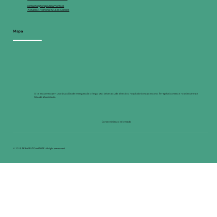
contacto@terapeuticamente.cl
Asturias 171 oficina 101, Las Condes
Mapa
Si te encuentras en una situación de emergencia o riesgo vital debes acudir al recinto hospitalario más cercano. Terapéuticamente no atiende este
tipo de situaciones.
Consentimiento informado
© 2026 TERAPEUTICAMENTE. All rights reserved.