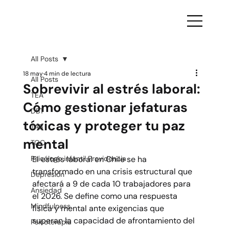
All Posts
18 may
4 min de lectura
All Posts
Sobrevivir al estrés laboral:
TEA
Cómo gestionar jefaturas
DBT
tóxicas y proteger tu paz
TAB
mental
TOC
Psicólogo infantil Providencia
El estrés laboral en Chile se ha 
transformado en una crisis estructural que 
Depresión
afectará a 9 de cada 10 trabajadores para 
Ansiedad
el 2026. Se define como una respuesta 
Mindfulness
física y mental ante exigencias que 
superan la capacidad de afrontamiento del 
Psicoterapia