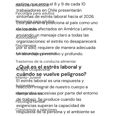
estima que entre el 8 y 9 de cada 10 
Bienestar emocional
trabajadores en Chile presentarán 
Psicología para adultos
síntomas de estrés laboral hacia el 2026. 
Psicología para adultos
Este panorama posiciona al país como uno 
de los más afectados en América Latina, 
Autocuidado
enviando un mensaje claro a todas las 
Autocuidado
organizaciones: el estrés no desaparecerá 
Psicoterapia
por sí solo; requiere de manera adecuada 
un abordaje preventivo y profundo.
Adolescencia y juventud
Trastornos de la conducta alimentar
¿Qué es el estrés laboral y 
Terapia Ocupacional
cuándo se vuelve peligroso?
Infanto-Juvenil
El estrés laboral es una respuesta y 
Autoestima
reacción integral de nuestro cuerpo a 
demandas excesivas por parte del entorno 
Manejo de crisis
de trabajo. Se produce cuando las 
Psicología familiar
exigencias superan la capacidad de 
Convivencia y relaciones
respuesta de la persona y el ambiente se 