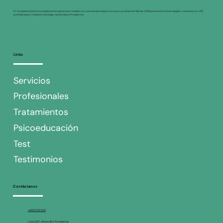
En Terapéuticamente acompañamos a personas y familias con una mirada integral, cercana y profesional. Más de 3.500 pacientes nos han elegido, contamos con +50
profesionales y 2 sedes en Santiago: Las Condes y Providencia.
Links
Servicios
Profesionales
Tratamientos
Psicoeducación
La dictadura del 'yo debería': Estrategias
para vencer la autoexigencia y la culpa en 
Test
vida moderna.
Testimonios
Contáctanos
+569 5178 1523
Lota 2257, oficina 401, Providencia