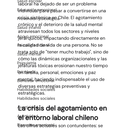
Salud escolar
laboral ha dejado de ser un problema 
Educación emocional
individual para pasar a convertirse en una 
crisis sistémica en Chile. El agotamiento 
Prevención psicológica
crónico y el deterioro de la salud mental 
Salud infantil
atraviesan todos los sectores y niveles 
Apoyo emocional
jerárquicos, impactando directamente en 
la calidad de vida de una persona. No se 
Psicología infantil
trata solo de "tener mucho trabajo", sino de 
Salud mental
cómo las dinámicas organizacionales y las 
Psiquiatría
jefaturas tóxicas erosionan nuestro tiempo 
Psicología
en familia, personal, emociones y paz 
mental, haciendo indispensable el uso de 
Bienestar emocional
diversas estrategias preventivas y 
Habilidades sociales
estratégicas.
Habilidades sociales
La crisis del agotamiento en 
Asertividad
el entorno laboral chileno
Asertividad
Bienestar emocional
Las cifras actuales son contundentes: se 