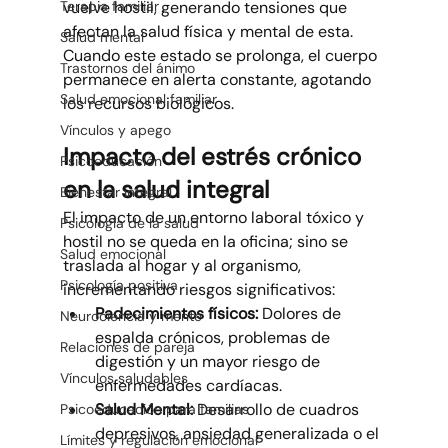
vuelve hostil, generando tensiones que 
Terapia familiar
afectan la salud física y mental de esta. 
Salud mental
Cuando este estado se prolonga, el cuerpo 
Trastornos del ánimo
permanece en alerta constante, agotando 
Salud emocional familiar
los recursos biológicos.
Vínculos y apego
Impacto del estrés crónico 
Psicoeducación
en la salud integral
Bienestar integral
El impacto de un entorno laboral tóxico y 
Psicología de la salud
hostil no se queda en la oficina; sino se 
Salud emocional
traslada al hogar y al organismo, 
Psicología positiva
incrementando riesgos significativos:
Padecimientos físicos:
 Dolores de 
Neurociencia y mente
espalda crónicos, problemas de 
Relaciones de pareja
digestión y un mayor riesgo de 
Vínculos saludables
enfermedades cardíacas.
Salud Mental:
 Desarrollo de cuadros 
Psicoeducación para familias
depresivos, ansiedad generalizada o el 
Límites y regulación emocional