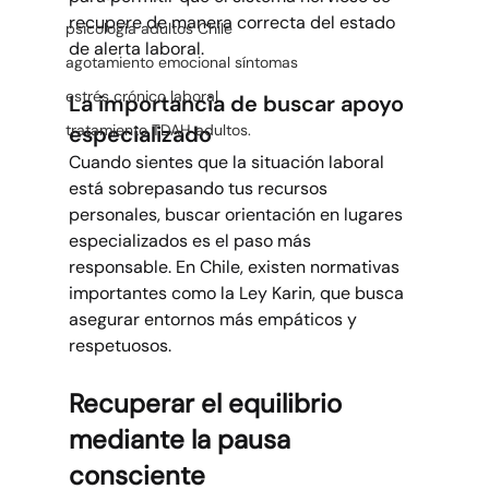
recupere de manera correcta del estado 
psicología adultos Chile
de alerta laboral.
agotamiento emocional síntomas
estrés crónico laboral
La importancia de buscar apoyo 
especializado
tratamiento TDAH adultos.
Cuando sientes que la situación laboral 
está sobrepasando tus recursos 
personales, buscar orientación en lugares 
especializados es el paso más 
responsable. En Chile, existen normativas 
importantes como la Ley Karin, que busca 
asegurar entornos más empáticos y 
respetuosos.
Recuperar el equilibrio 
mediante la pausa 
consciente