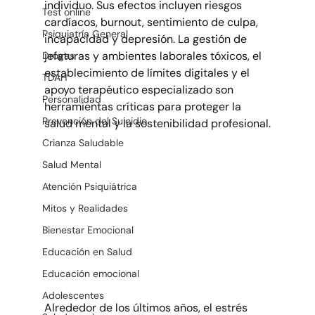
individuo. Sus efectos incluyen riesgos 
Test online
cardíacos, burnout, sentimiento de culpa, 
Psiquiatría General
incapacidad y depresión. La gestión de 
jefaturas y ambientes laborales tóxicos, el 
Drogas
establecimiento de límites digitales y el 
TDAH
apoyo terapéutico especializado son 
Personalidad
herramientas críticas para proteger la 
Prevención del Suicidio
salud mental y la sostenibilidad profesional.
Crianza Saludable
Salud Mental
Atención Psiquiátrica
Mitos y Realidades
Bienestar Emocional
Educación en Salud
Educación emocional
Adolescentes
Alrededor de los últimos años, el estrés 