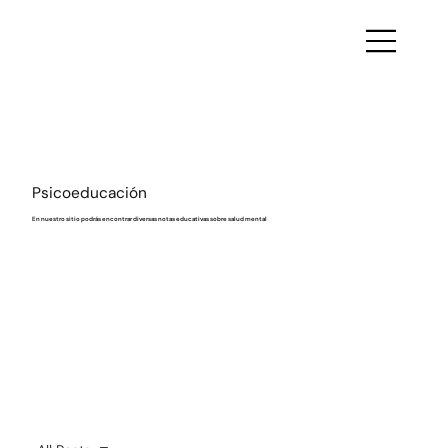
Psicoeducación
En nuestro sitio podrás encontrar diversas notas educativas sobre salud mental