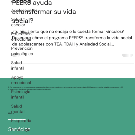
emocional
PEERS ayuda
Adolescentes
atransformar su vida
Salud
social?
escolar
Educación
¿Tu hijo siente que no encaja o le cuesta formar vínculos?
emocional
Descubre cómo el programa PEERS® transforma la vida social
Prevención
de adolescentes con TEA, TDAH y Ansiedad Social,
psicológica
enseñándoles habilidades prácticas para hacer amigos y
navegar con éxito en entornos reales y seguros.
Salud
infantil
Apoyo
emocional
Psicología
En Terapéuticamente acompañamos a personas y familias con una mirada integral, cercana y profesional. Más de 3.500 pacientes nos han elegido, contamos con +50
profesionales y 2 sedes en Santiago: Las Condes y Providencia.
infantil
Salud
mental
Links
Psiquiatría
Psicología
Servicios