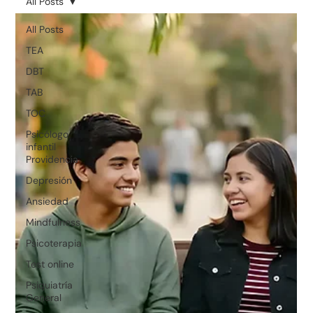
All Posts
All Posts
TEA
DBT
TAB
TOC
Psicólogo
infantil
Providencia
Depresión
Ansiedad
Mindfulness
Psicoterapia
Test online
Psiquiatría
General