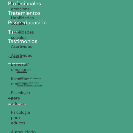
Bienestar
Profesionales
emocional
Tratamientos
Habilidades
sociales
Psicoeducación
Habilidades
Test
sociales
Testimonios
Asertividad
Asertividad
Contáctanos
Bienestar
emocional
+569 5178 1523
Bienestar
emocional
Lota 2257, oficina 401, Providencia
contacto@terapeuticamente.cl
Asturias 171 oficina 101, Las Condes
Psicología
para
adultos
Mapa
Psicología
para
adultos
Autocuidado