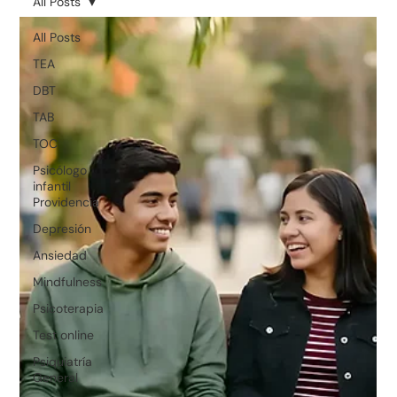
All Posts
All Posts
TEA
DBT
TAB
TOC
Psicólogo
infantil
Providencia
Depresión
Ansiedad
Mindfulness
Psicoterapia
Test online
Psiquiatría
General