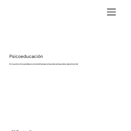
Psicoeducación
En nuestro sitio podrás encontrar diversas notas educativas sobre salud mental