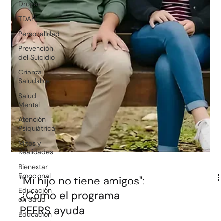
Drogas
TDAH
Personalidad
Prevención
del Suicidio
Crianza
Saludable
Salud
Mental
Atención
Psiquiátrica
Mitos y
Realidades
Bienestar
Emocional
"Mi hijo no tiene amigos":
Educación
en Salud
¿Cómo el programa
Educación
PEERS ayuda