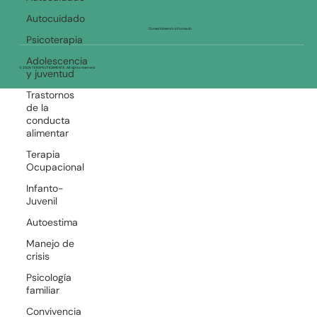
tipo de situaciones.
Autocuidado
Psicoterapia
Consentimiento informado
Adolescencia
y juventud
© 2026 TERAPEUTICAMENTE. All rights reserved.
Trastornos
de la
conducta
alimentar
Terapia
Ocupacional
Infanto-
Juvenil
Autoestima
Manejo de
crisis
Psicología
familiar
Convivencia