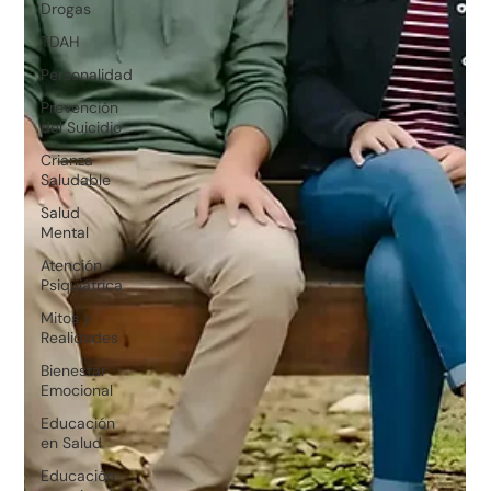
Drogas
TDAH
Personalidad
Prevención
del Suicidio
Crianza
Saludable
Salud
Mental
Atención
Psiquiátrica
Mitos y
Realidades
Bienestar
Emocional
Educación
en Salud
Educación