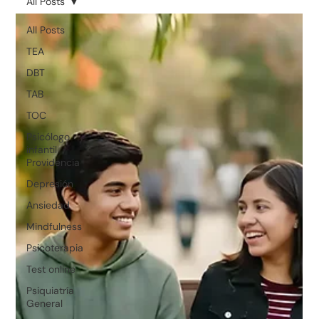
All Posts
All Posts
TEA
DBT
TAB
TOC
Psicólogo
infantil
Providencia
Depresión
Ansiedad
Mindfulness
Psicoterapia
Test online
Psiquiatría
General