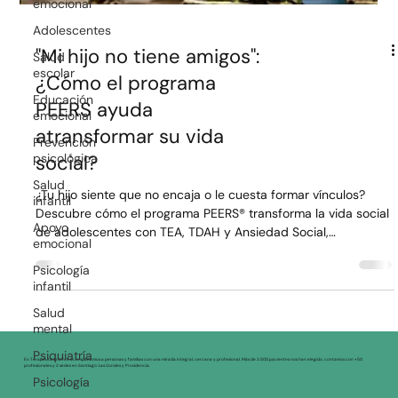
emocional
Adolescentes
Salud
"Mi hijo no tiene amigos":
escolar
¿Cómo el programa
Educación
emocional
PEERS ayuda
Prevención
atransformar su vida
psicológica
social?
Salud
infantil
¿Tu hijo siente que no encaja o le cuesta formar vínculos?
Apoyo
Descubre cómo el programa PEERS® transforma la vida social
emocional
de adolescentes con TEA, TDAH y Ansiedad Social,
enseñándoles habilidades prácticas para hacer amigos y
Psicología
infantil
navegar con éxito en entornos reales y seguros.
Salud
mental
Psiquiatría
Psicología
En Terapéuticamente acompañamos a personas y familias con una mirada integral, cercana y profesional. Más de 3.500 pacientes nos han elegido, contamos con +50
profesionales y 2 sedes en Santiago: Las Condes y Providencia.