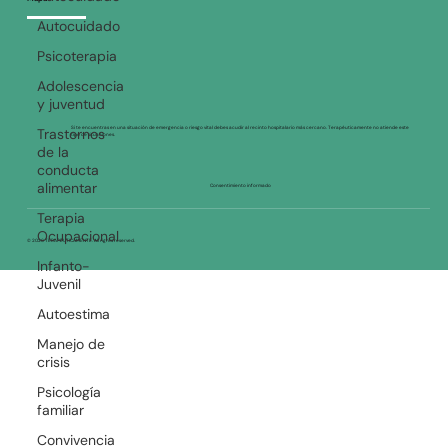
Mapa
Autocuidado
Psicoterapia
Adolescencia
y juventud
Trastornos
de la
Si te encuentras en una situación de emergencia o riesgo vital debes acudir al recinto hospitalario más cercano. Terapéuticamente no atiende este
tipo de situaciones.
conducta
alimentar
Consentimiento informado
Terapia
Ocupacional
© 2026 TERAPEUTICAMENTE. All rights reserved.
Infanto-
Juvenil
Autoestima
Manejo de
crisis
Psicología
familiar
Convivencia