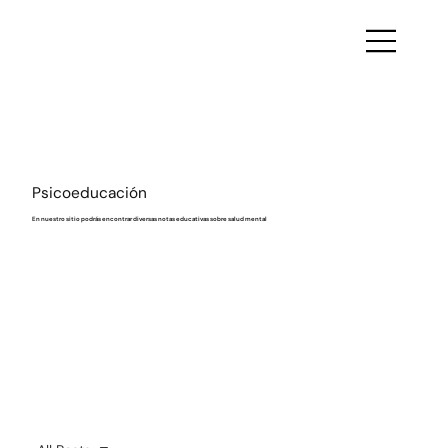
Psicoeducación
En nuestro sitio podrás encontrar diversas notas educativas sobre salud mental