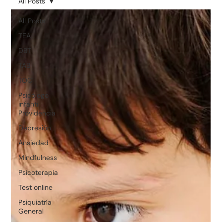
All Posts
All Posts
TEA
DBT
TAB
TOC
Psicólogo
infantil
Providencia
Depresión
Ansiedad
Mindfulness
Psicoterapia
Test online
Psiquiatría
General