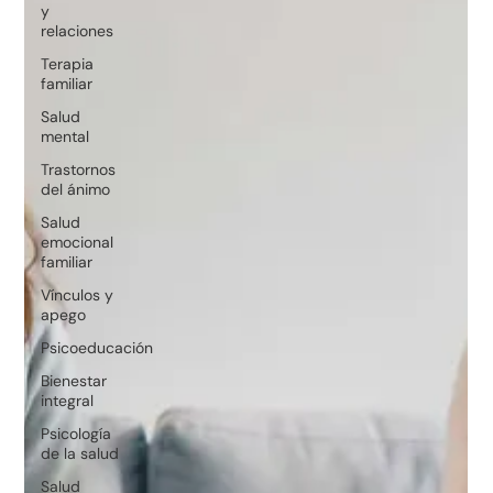
y
relaciones
Terapia
familiar
Salud
mental
Trastornos
del ánimo
Salud
emocional
familiar
Vínculos y
apego
Psicoeducación
Bienestar
integral
Psicología
de la salud
Salud