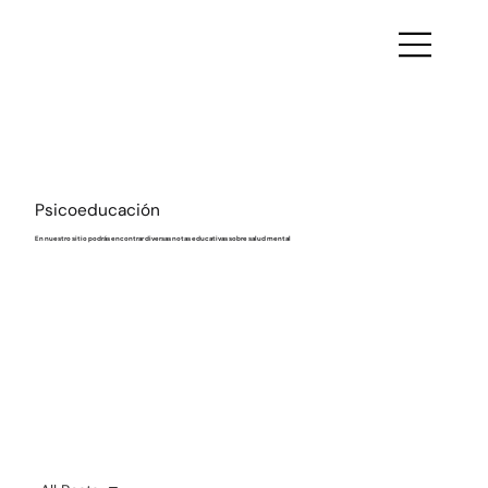
Psicoeducación
En nuestro sitio podrás encontrar diversas notas educativas sobre salud mental