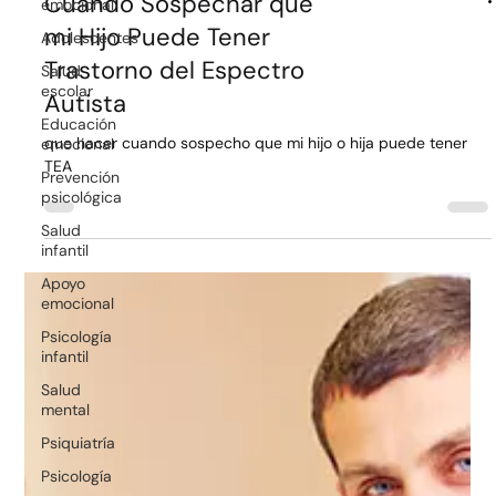
emocional
Cuando Sospechar que
Adolescentes
mi Hijo Puede Tener
Salud
escolar
Trastorno del Espectro
Educación
Autista
emocional
que hacer cuando sospecho que mi hijo o hija puede tener
Prevención
psicológica
TEA
Salud
infantil
Apoyo
emocional
Psicología
infantil
Salud
mental
Psiquiatría
Psicología