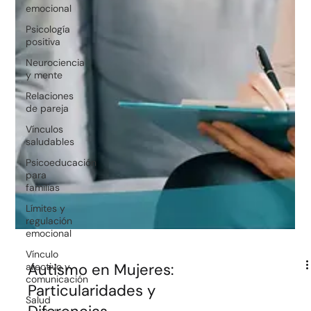
emocional
Psicología
positiva
Neurociencia
y mente
Relaciones
de pareja
Vínculos
saludables
Psicoeducación
para
familias
Límites y
regulación
emocional
Vínculo
afectivo y
comunicación
Salud