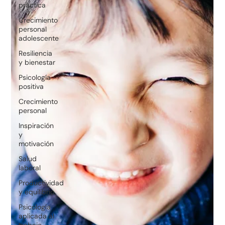
práctica
Crecimiento
personal
adolescente
Resiliencia
y bienestar
Psicología
positiva
Crecimiento
personal
Inspiración
y
motivación
Salud
laboral
Productividad
y equilibrio
Psicología
aplicada al
trabajo