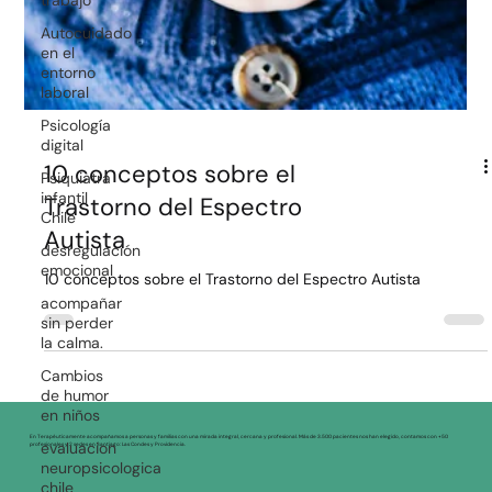
Autocuidado
en el
entorno
laboral
Psicología
digital
Psiquiatra
infantil
Chile
desregulación
emocional
10 conceptos sobre el
acompañar
sin perder
Trastorno del Espectro
la calma.
Autista
Cambios
de humor
10 conceptos sobre el Trastorno del Espectro Autista
en niños
evaluacion
neuropsicologica
chile