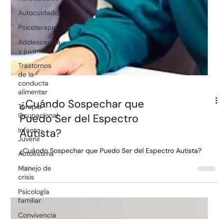
Autocuidado
Psicoterapia
Adolescencia
y juventud
Trastornos
de la
conducta
alimentar
Terapia
Ocupacional
Infanto-
¿Cuándo Sospechar que
Juvenil
Puedo Ser del Espectro
Autoestima
Autista?
Manejo de
crisis
¿Cuándo Sospechar que Puedo Ser del Espectro Autista?
Psicología
familiar
Convivencia