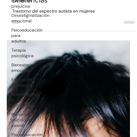
mental sin
prejuicios
Autismo en Mujeres:
Desestigmatización
Particularidades y
emocional
Diferencias
Psicoeducación
para
Trastorno del espectro autista en mujeres
adultos
Terapia
psicológica
Bienestar
emocional
Educación
emocional
Autoconfianza
y
autoestima
Bienestar
psicológico
juvenil
Psicoeducación