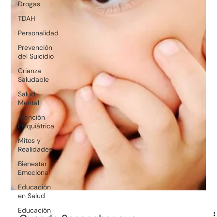
Drogas
TDAH
Personalidad
Prevención
del Suicidio
Crianza
Saludable
Salud
Mental
Atención
Psiquiátrica
Mitos y
Realidades
Bienestar
Emocional
Educación
en Salud
Educación