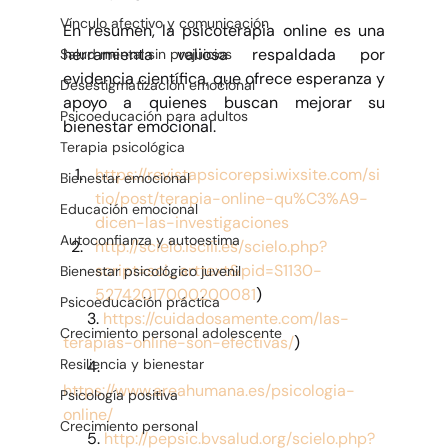
Vínculo afectivo y comunicación
En resumen, la psicoterapia online es una 
herramienta valiosa respaldada por 
Salud mental sin prejuicios
evidencia científica, que ofrece esperanza y 
Desestigmatización emocional
apoyo a quienes buscan mejorar su 
Psicoeducación para adultos
bienestar emocional.
Terapia psicológica
https://revistapsicorepsi.wixsite.com/si
Bienestar emocional
tio/post/terapia-online-qu%C3%A9-
Educación emocional
dicen-las-investigaciones
Autoconfianza y autoestima
http://scielo.isciii.es/scielo.php?
script=sci_arttext&pid=S1130-
Bienestar psicológico juvenil
52742017000200081
)
Psicoeducación práctica
      3. 
https://cuidadosamente.com/las-
Crecimiento personal adolescente
terapias-online-son-efectivas/
)
Resiliencia y bienestar
      4. 
https://www.areahumana.es/psicologia-
Psicología positiva
online/
Crecimiento personal
      5. 
http://pepsic.bvsalud.org/scielo.php?