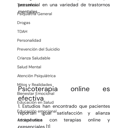
presencial en una variedad de trastornos 
Test online
mentales.
Psiquiatría General
Drogas
TDAH
Personalidad
Prevención del Suicidio
Crianza Saludable
Salud Mental
Atención Psiquiátrica
Mitos y Realidades
Psicoterapia online es 
Bienestar Emocional
efectiva
Educación en Salud
1. Estudios han encontrado que pacientes 
Educación emocional
reportan igual satisfacción y alianza 
terapéutica con terapias online y 
Adolescentes
presenciales [1]