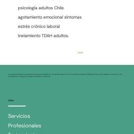
psicología adultos Chile
agotamiento emocional síntomas
estrés crónico laboral
tratamiento TDAH adultos.
En Terapéuticamente acompañamos a personas y familias con una mirada integral, cercana y profesional. Más de 3.500 pacientes nos han elegido, contamos con +50
profesionales y 2 sedes en Santiago: Las Condes y Providencia.
Links
Servicios
Cómo identificar una crisis de
Profesionales
ansiedad en mi hijo y qué hacer