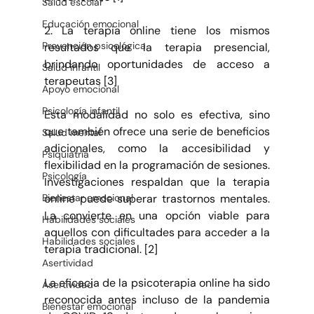
Salud escolar
Educación emocional
2. La terapia online tiene los mismos 
Prevención psicológica
resultados que la terapia presencial, 
brindando oportunidades de acceso a 
Salud infantil
terapeutas [3]
Apoyo emocional
Psicología infantil
Esta modalidad no solo es efectiva, sino 
que también ofrece una serie de beneficios 
Salud mental
adicionales, como la accesibilidad y 
Psiquiatría
flexibilidad en la programación de sesiones. 
Psicología
Investigaciones respaldan que la terapia 
Bienestar emocional
online puede superar trastornos mentales. 
La convierte en una opción viable para 
Habilidades sociales
aquellos con dificultades para acceder a la 
Habilidades sociales
terapia tradicional. [2]
Asertividad
La eficacia de la psicoterapia online ha sido 
Asertividad
reconocida antes incluso de la pandemia 
Bienestar emocional