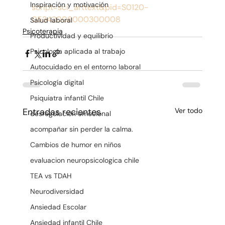
Inspiración y motivación
script=sci_arttext&pid=S0120-
05342006000300008
Salud laboral
Psicoterapia
Productividad y equilibrio
Psicología aplicada al trabajo
Autocuidado en el entorno laboral
Psicología digital
Psiquiatra infantil Chile
Entradas recientes
Ver todo
desregulación emocional
acompañar sin perder la calma.
Cambios de humor en niños
evaluacion neuropsicologica chile
TEA vs TDAH
Neurodiversidad
Ansiedad Escolar
Ansiedad infantil Chile