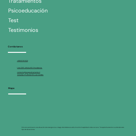
Tratamientos
Psicoeducación
Test
Testimonios
Contáctanos
+569 5178 1523
Lota 2257, oficina 401, Providencia
contacto@terapeuticamente.cl
Asturias 171 oficina 101, Las Condes
Mapa
Si te encuentras en una situación de emergencia o riesgo vital debes acudir al recinto hospitalario más cercano. Terapéuticamente no atiende este
tipo de situaciones.