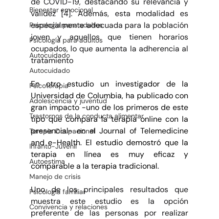
de COVID-19, destacando su relevancia y 
Bienestar emocional
validez [4]. Además, esta modalidad es 
especialmente adecuada para la población 
Psicología para adultos
joven y aquellos que tienen horarios 
Psicología para adultos
ocupados, lo que aumenta la adherencia al 
Autocuidado
tratamiento 
Autocuidado
En otro estudio 
un investigador de la 
Psicoterapia
Universidad de Columbia, ha publicado con 
Adolescencia y juventud
gran impacto -uno de los primeros de este 
Trastornos de la conducta alimentar
tipo que compara la terapia online con la 
presencial- en el 
Journal of Telemedicine 
Terapia Ocupacional
and e-Health
. El estudio demostró que la 
Infanto-Juvenil
terapia en línea es muy eficaz y 
Autoestima
comparable a la terapia tradicional. 
Manejo de crisis
Uno de los principales resultados que 
Psicología familiar
muestra este estudio es la opción 
Convivencia y relaciones
preferente de las personas por realizar 