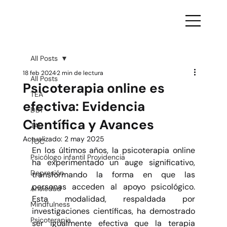
All Posts
18 feb 2024
2 min de lectura
All Posts
Psicoterapia online es
TEA
efectiva: Evidencia
DBT
Científica y Avances
TAB
Actualizado:
2 may 2025
TOC
En los últimos años, la psicoterapia online 
Psicólogo infantil Providencia
ha experimentado un auge significativo, 
Depresión
transformando la forma en que las 
personas acceden al apoyo psicológico. 
Ansiedad
Esta modalidad, respaldada por 
Mindfulness
investigaciones científicas, ha demostrado 
Psicoterapia
ser igualmente efectiva que la terapia 